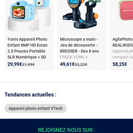
Yonis Appareil Photo
Microscope a main -
AgfaPhoto
Enfant 8MP HD Ecran
Jeu de découverte -
REALIKIDS
2.0 Pouces Portable
BRESSER - Des 8 ans
-
Appareil p
SLR Numérique + SD
FREEK VONK x
compact A
4Go
- Appareil photo
BRESSER Microscope à
Realikids 
Nouveau prix :
Réduction de :
Nouveau prix :
Réduction de :
29,99€
49,61€
58,25€
Ancien prix :
Ancien prix :
31,99€
52,22€
enfant - Écran HD 2,0
main numérique - Jeu
Rouge et V
pouces - 8MP - Vidéo
de découverte dès 8
FULL HD - Batterie
ans, écran 2",
400mAh
grossissement jusqu'à
600x
Tendances actuelles :
Appareil photo enfant VTech
REJOIGNEZ NOUS SUR :