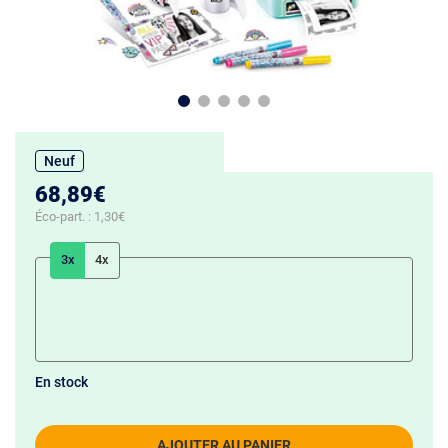
Neuf
68,89€
Éco-part. :
1,30€
3x
4x
En stock
AJOUTER AU PANIER