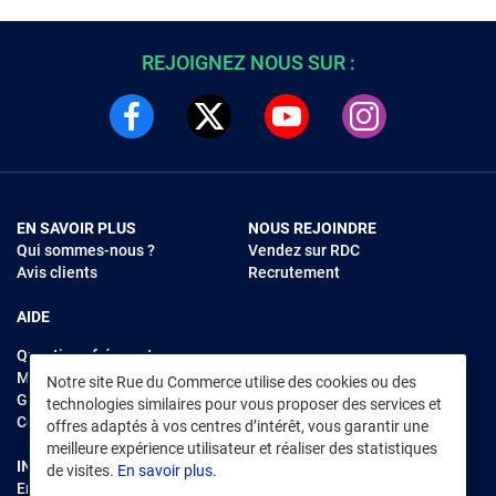
REJOIGNEZ NOUS SUR :
EN SAVOIR PLUS
NOUS REJOINDRE
Qui sommes-nous ?
Vendez sur RDC
Avis clients
Recrutement
AIDE
Questions fréquentes
Modes de règlements
Notre site Rue du Commerce utilise des cookies ou des
Garantie et retours
technologies similaires pour vous proposer des services et
Contacter Rue du Commerce
offres adaptés à vos centres d’intérêt, vous garantir une
meilleure expérience utilisateur et réaliser des statistiques
INFORMATIONS LÉGALES
RENDEZ-VOUS SUR L'APP
de visites.
En savoir plus.
Environnement