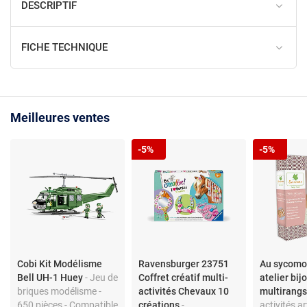
DESCRIPTIF
FICHE TECHNIQUE
Meilleures ventes
-5%
-5%
Cobi Kit Modélisme
Ravensburger 23751
Au sycomor
Bell UH-1 Huey
- Jeu de
Coffret créatif multi-
atelier bij
briques modélisme -
activités Chevaux 10
multirang
650 pièces - Compatible
créations
-
activités a