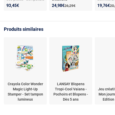
autres marques
Ravensburger Be
bijoux - per
Nouveau prix :
Réduction de :
Nouveau p
Réduction
93,45€
24,98€
19,76€
Ancien prix :
Anc
26,29€
20
Creative Kit Multi-
bracelets m
activités Horses –
décoration 
Coffret créatif 10
créations (dès 6 ans)
Produits similaires
Crayola Color Wonder
LANSAY Blopens
Magic Light-Up
Tropi-Cool Vaiana -
Jeu créati
Stamper - Set tampon
Pochoirs et Blopens -
Mon journ
lumineux
Dès 5 ans
Edition