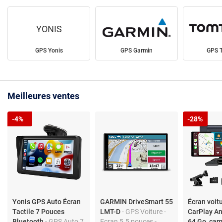
YONIS
GPS Yonis
GPS Garmin
GPS 
Meilleures ventes
-4%
-28%
Yonis GPS Auto Écran
GARMIN DriveSmart 55
Écran voitu
Tactile 7 Pouces
LMT-D
- GPS Voiture -
CarPlay An
Bluetooth
- GPS Auto 7
Ecran 5.5 pouces -
64 Go, ca