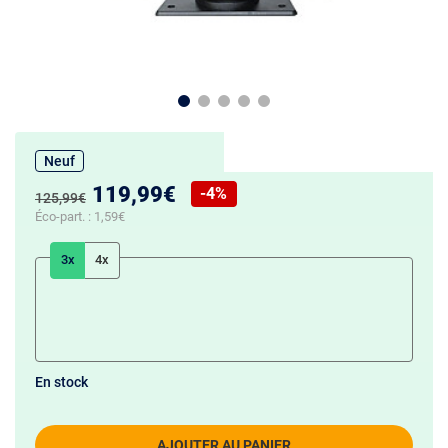
Neuf
Nouveau prix :
119,99€
-4%
Ancien prix :
125,99€
Réduction de :
Éco-part. :
1,59€
3x
4x
En stock
AJOUTER AU PANIER