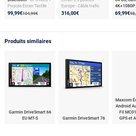
Pouces Écran Tactile
Europe - Câble trafic
4K+1080P
Sans Fil CarPlay
inclus
Nouveau prix :
Réduction de :
Nouveau p
Réduction
99,99€
316,00€
69,99€
Ancien prix :
Anc
104,99€
98
Bluetooth Réversing
Image YONIS
Produits similaires
Maxcom Éc
Android Au
Garmin DriveSmart 66
Fil MC01
EU MT-S
Garmin DriveSmart 76
GPS et A