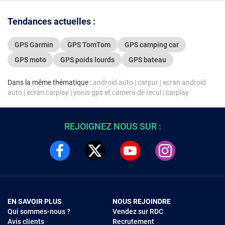
Tendances actuelles :
GPS Garmin
GPS TomTom
GPS camping car
GPS moto
GPS poids lourds
GPS bateau
Dans la même thématique :
android auto
|
carpur
|
ecran android
auto
|
ecran carplay
|
yonis gps et camera de recul
|
carplay
REJOIGNEZ NOUS SUR :
EN SAVOIR PLUS
NOUS REJOINDRE
Qui sommes-nous ?
Vendez sur RDC
Avis clients
Recrutement