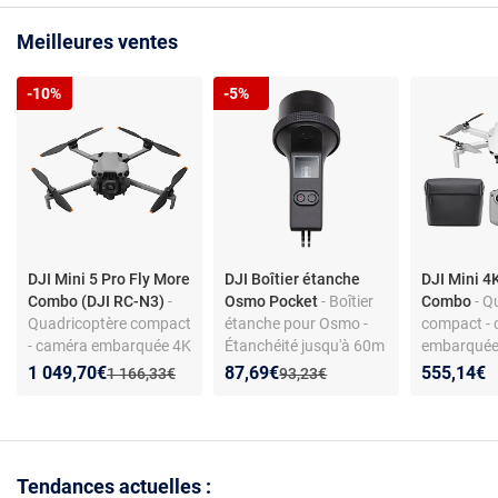
Meilleures ventes
-10%
-5%
DJI Mini 5 Pro Fly More
DJI Boîtier étanche
DJI Mini 4
Combo (DJI RC-N3)
-
Osmo Pocket
- Boîtier
Combo
- Q
Quadricoptère compact
étanche pour Osmo -
compact -
- caméra embarquée 4K
Étanchéité jusqu'à 60m
embarquée
120p - FOV 84° -
- Supports de montage
83° - stabil
Nouveau prix :
Réduction de :
Nouveau prix :
Réduction de :
1 049,70€
87,69€
555,14€
Ancien prix :
Ancien prix :
1 166,33€
93,23€
capteur LiDAR -
axes - dist
stabilisation 3 axes -
15.7 km - d
distance de vol 18 km -
31 minute
batterie 2788 mAh -
durée de vol 34 minutes
Tendances actuelles :