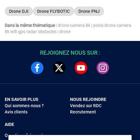
- télécommande RC-N3
Drone DJI
Drone FLYBOTIC
Drone PNJ
Dans la même thématique :
drone camera 8k
|
yonis drone camera
8k wifi gps radar obstacles
|
drone
REJOIGNEZ NOUS SUR :
EN SAVOIR PLUS
NOUS REJOINDRE
Qui sommes-nous ?
Vendez sur RDC
Avis clients
Recrutement
AIDE
Questions fréquentes