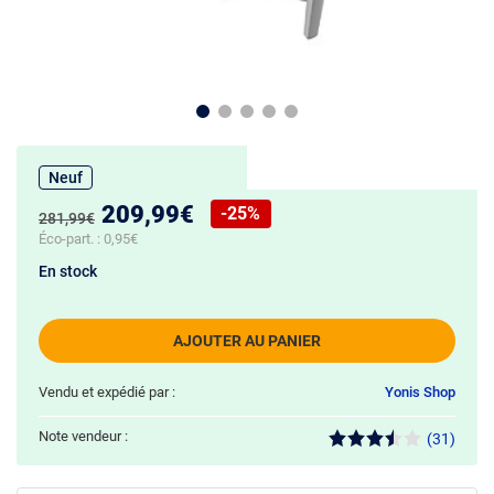
Neuf
Nouveau prix :
209,99€
-25%
Ancien prix :
281,99€
Réduction de :
Éco-part. :
0,95€
En stock
AJOUTER AU PANIER
Vendu et expédié par :
Yonis Shop
Note vendeur :
(31)