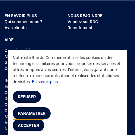
EN SAVOIR PLUS
NOUS REJOINDRE
Qui sommes-nous ?
Vendez sur RDC
Avis clients
Recrutement
AIDE
Questions fréquentes
Modes de règlements
Notre site Rue du Commerce utilise des cookies ou des
Garantie et retours
technologies similaires pour vous proposer des services et
Contacter Rue du Commerce
offres adaptés à vos centres d’intérêt, vous garantir une
meilleure expérience utilisateur et réaliser des statistiques
INFORMATIONS LÉGALES
RENDEZ-VOUS SUR L'APP
de visites.
En savoir plus.
Environnement
CGV
/
CGU Marketplace
REFUSER
Données personnelles
/
Cookies
Gérer mes cookies
PARAMÉTRER
Mentions légales
Accessibilité : non conforme
ACCEPTER
Notice d'accessibilité