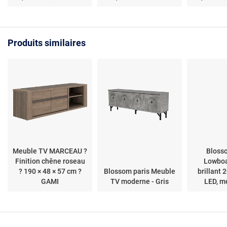
d'ingénierie - 160 x 35 x
rangements
40 cm
max 70" éc
Produits similaires
Meuble TV MARCEAU ?
Bloss
Finition chêne roseau
Lowboa
? 190 × 48 × 57 cm ?
Blossom paris Meuble
brillant
GAMI
TV moderne - Gris
LED, m
moderne e
salon 