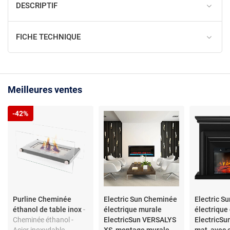
DESCRIPTIF
FICHE TECHNIQUE
Meilleures ventes
-42%
Purline Cheminée
Electric Sun Cheminée
Electric S
éthanol de table inox
-
électrique murale
électrique
Cheminée éthanol -
ElectricSun VERSALYS
ElectricSu