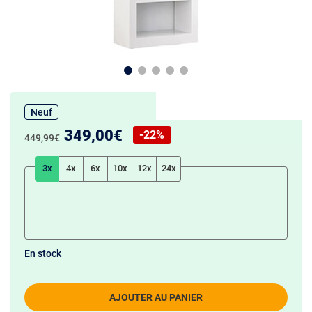
Neuf
Nouveau prix :
349,00€
-22%
Ancien prix :
449,99€
Réduction de :
3x
4x
6x
10x
12x
24x
En stock
AJOUTER AU PANIER