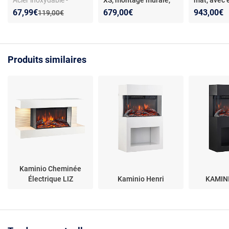
Acier inoxydable -
XS, montage murale,
mat, avec 
Design moderne -
au sol ou encastrable,
3 couleurs
Nouveau prix :
Réduction de :
67,99€
679,00€
943,00€
Ancien prix :
119,00€
Utilisation
avec effet sonore, 10
L120xH10
intérieure/extérieure
couleurs, avec App,
L100xH41x15cm
Produits similaires
Kaminio Cheminée
Électrique LIZ
Kaminio Henri
KAMIN