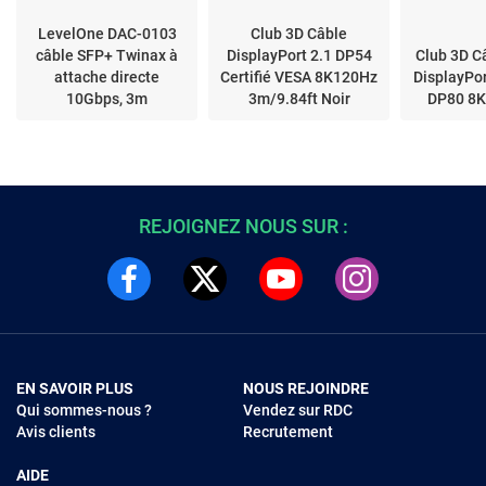
LevelOne DAC-0103
Club 3D Câble
câble SFP+ Twinax à
DisplayPort 2.1 DP54
Club 3D Câ
attache directe
Certifié VESA 8K120Hz
DisplayPo
10Gbps, 3m
3m/9.84ft Noir
DP80 8
REJOIGNEZ NOUS SUR :
EN SAVOIR PLUS
NOUS REJOINDRE
Qui sommes-nous ?
Vendez sur RDC
Avis clients
Recrutement
AIDE