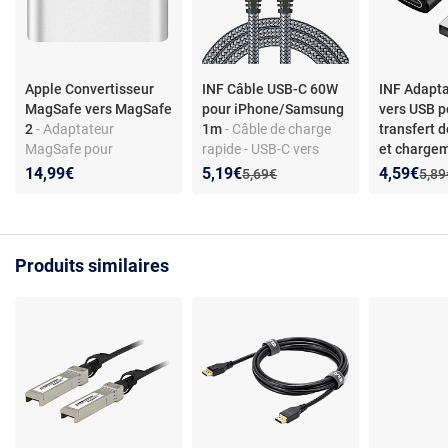
Apple Convertisseur
INF Câble USB-C 60W
INF Adapt
MagSafe vers MagSafe
pour iPhone/Samsung
vers USB p
2
- Adaptateur
1m
- Câble de charge
transfert 
MagSafe pour
rapide - USB-C vers
et chargem
appareils compatibles
USB-C - Longueur 1m -
de 2 Black
Nouveau prix :
Réduction de :
Nouveau p
Réduction
14,99€
5,19€
4,59€
Ancien prix :
Anci
5,69€
5,89
avec port MagSafe 2
Nylon sans
enchevêtrement
Produits similaires