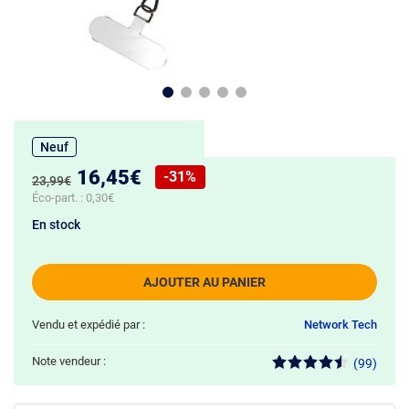
Neuf
Nouveau prix :
16,45€
-31%
Ancien prix :
23,99€
Réduction de :
Éco-part. :
0,30€
En stock
AJOUTER AU PANIER
Vendu et expédié par :
Network Tech
Note vendeur :
(99)