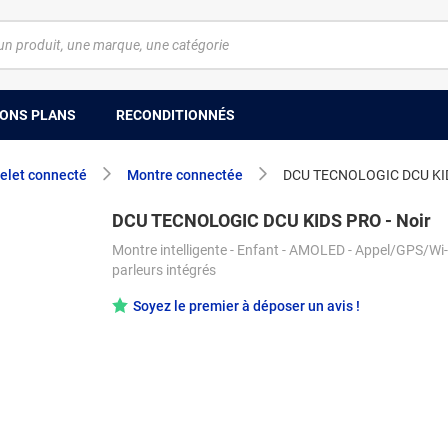
ONS PLANS
RECONDITIONNÉS
elet connecté
Montre connectée
DCU TECNOLOGIC DCU KID
DCU TECNOLOGIC DCU KIDS PRO - Noir
Montre intelligente - Enfant - AMOLED - Appel/GPS/Wi-F
parleurs intégrés
Soyez le premier à déposer un avis !