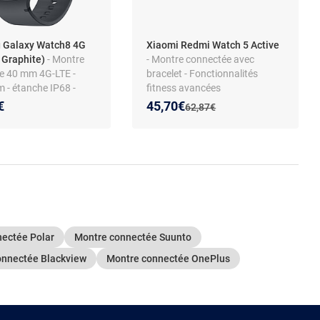
 Galaxy Watch8 4G
Xiaomi Redmi Watch 5 Active
 Graphite)
- Montre
- Montre connectée avec
e 40 mm 4G-LTE -
bracelet - Fonctionnalités
 - étanche IP68 -
fitness avancées
 2 Go - écran tactile
Nouveau prix :
Réduction de :
€
45,70€
Ancien prix :
62,87€
OLED 1.34" - 32 Go -
i/Bluetooth 5.3 - 325
 UI 8.0 - bracelet
silicone
ectée Polar
Montre connectée Suunto
onnectée Blackview
Montre connectée OnePlus