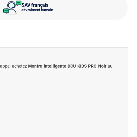
SAV français
et vraiment humain
chappe, achetez
Montre intelligente DCU KIDS PRO Noir
au