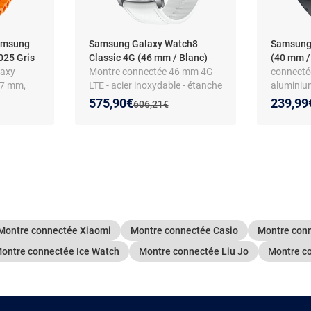
amsung
Samsung Galaxy Watch8
Samsung
025 Gris
Classic 4G (46 mm / Blanc)
-
(40 mm /
laxy
Montre connectée 46 mm 4G-
connecté
47 mm,
LTE - acier inoxydable - étanche
aluminium
IP68 - GPS - RAM 2 Go - écran
GPS - RAM
Nouveau prix :
Réduction de :
575,90€
239,99
:
Ancien prix :
606,21€
tactile Super AMOLED 1.34" -
Super AM
64 Go - NFC/Wi-Fi/Bluetooth
NFC/Wi-F
5.3 - 445 mAh - One UI 8.0 -
mAh - One
bracelet hybride premium
sport en 
Montre connectée Xiaomi
Montre connectée Casio
Montre conn
ontre connectée Ice Watch
Montre connectée Liu Jo
Montre c