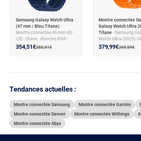
Samsung Galaxy Watch Ultra
Montre connectée S
(47 mm / Bleu Titane)
-
Galaxy Watch Ultra 2
Montre connectée 46 mm 4G-
Titane
- Samsung Ga
LTE - titane - étanche IP68 -
Watch Ultra (2025) (
GPS - RAM 2 Go - écran tactile
LTE)
Nouveau prix :
Réduction de :
Nouveau prix :
Réduction de :
354,51€
379,99€
Ancien prix :
Ancien prix 
380,91€
399,99€
Super AMOLED 1.47" - 64 Go -
NFC/Wi-Fi/Bluetooth 5.3 - 590
mAh - One UI 8.0 - bracelet
extrême sport
Tendances actuelles :
Montre connectée Samsung
Montre connectée Garmin
Montre connectée Denver
Montre connectée Withings
M
Montre connectée Abyx