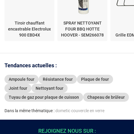
Tiroir chauffant
SPRAY NETTOYANT
encastrable Electrolux
FOUR BBQ HOTTE
900 EBD4X
HOOVER - SEM266078
Grille ED
Tendances actuelles :
Ampoule four
Résistance four
Plaque de four
Joint four
Nettoyant four
Tuyau de gaz pour plaque de cuisson
Chapeau de brûleur
Dans la même thématique :
dometic couvercle en verre
REJOIGNEZ NOUS SUR :