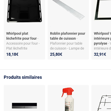
Whirlpool plat
Roblin plafonnier pour
Whirlpool 
lèchefrite pour four
-
table de cuisson
-
intérieure 
Accessoire pour four -
Plafonnier pour table
pyrolyse
- 
Plat lèchefrite
de cuisson - Lampe de
intérieure d
compatible Whirlpool
hotte - Verre
Verre tremp
18,18€
25,80€
32,91€
réf. 481010657929 -
transparent - Référence
Compatible
Acier robuste -
AHIF35
Accessoire 
Nettoyage facile
Whirlpool -
48800062
Produits similaires