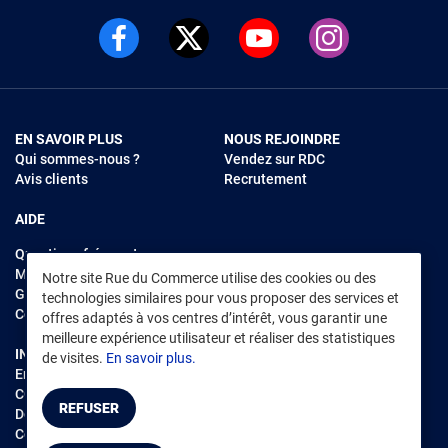
EN SAVOIR PLUS
NOUS REJOINDRE
Qui sommes-nous ?
Vendez sur RDC
Avis clients
Recrutement
AIDE
Questions fréquentes
Modes de règlements
Notre site Rue du Commerce utilise des cookies ou des
Garantie et retours
technologies similaires pour vous proposer des services et
Contacter Rue du Commerce
offres adaptés à vos centres d’intérêt, vous garantir une
meilleure expérience utilisateur et réaliser des statistiques
INFORMATIONS LÉGALES
RENDEZ-VOUS SUR L'APP
de visites.
En savoir plus.
Environnement
CGV
/
CGU Marketplace
REFUSER
Données personnelles
/
Cookies