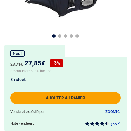
Neuf
Nouveau prix :
27,85€
-3%
Ancien prix :
28,71€
Réduction de :
Promo Promo -3% incluse
En stock
AJOUTER AU PANIER
Vendu et expédié par :
ZOOMICI
Note vendeur :
(557)