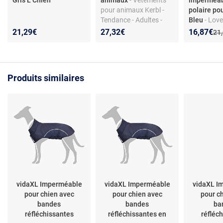
Gris L Chien
animaux
- Vêtements
imperméab
pour animaux Kerbl -
polaire pou
Tendance - Adultes -
Bleu
- Love
Couleur Oui
Veste impe
Nouveau p
Réduction
21,29€
27,32€
16,87€
Anc
21
polaire pou
- Design
Produits similaires
vidaXL Imperméable
vidaXL Imperméable
vidaXL I
pour chien avec
pour chien avec
pour c
bandes
bandes
ba
réfléchissantes
réfléchissantes en
réfléc