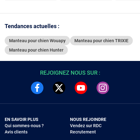
polyester bleu marine
polyester bleu marine
polyester
taille 2XL
taille M
tai
Tendances actuelles :
Manteau pour chien Wouapy
Manteau pour chien TRIXIE
Manteau pour chien Hunter
REJOIGNEZ NOUS SUR :
EN SAVOIR PLUS
NOUS REJOINDRE
Qui sommes-nous ?
Vendez sur RDC
Avis clients
Recrutement