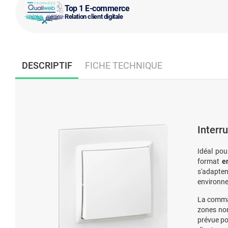
Top 1 E-commerce
Relation client digitale
DESCRIPTIF
FICHE TECHNIQUE
Interr
Idéal pour
format
e
s'adapte
environne
La comman
zones non
prévue po