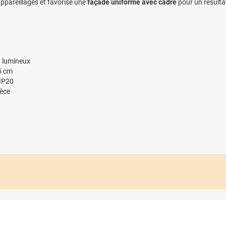
appareillages et favorise une
façade uniforme avec cadre
pour un résulta
t lumineux
,5 cm
 IP20
ièce