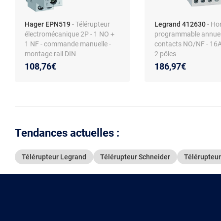
Hager EPN519
- Télérupteur
Legrand 412630
- Ho
électromécanique 2P - 1 NO +
programmable annuell
1 NF - commande manuelle -
contacts NO/NF - 16A
montage rail DIN
2 pôles
108,76€
186,97€
Tendances actuelles :
Télérupteur Legrand
Télérupteur Schneider
Télérupteur