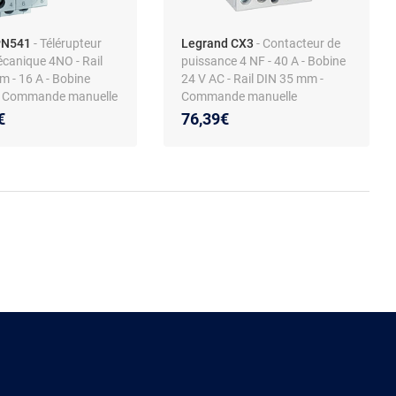
PN541
- Télérupteur
Legrand CX3
- Contacteur de
écanique 4NO - Rail
puissance 4 NF - 40 A - Bobine
 - 16 A - Bobine
24 V AC - Rail DIN 35 mm -
- Commande manuelle
Commande manuelle
€
76,39€