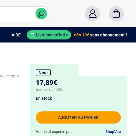
AIDE
Livraison offerte
dès 19€
sans abonnement !
Neuf
- Avec cadre
17,89€
Éco-part. :
1,50€
En stock
AJOUTER AU PANIER
Vendu et expédié par :
ShopVite