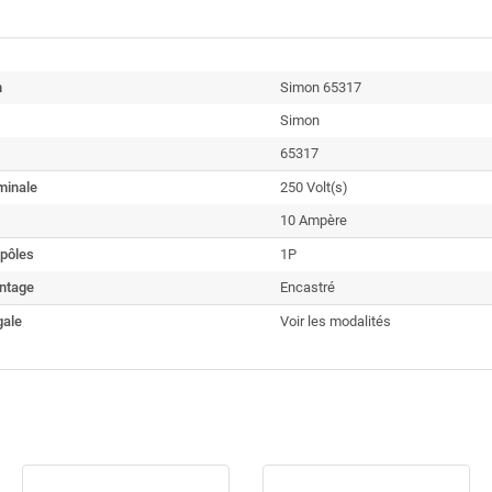
n
Simon 65317
Simon
65317
minale
250 Volt(s)
10 Ampère
pôles
1P
ntage
Encastré
gale
Voir les modalités