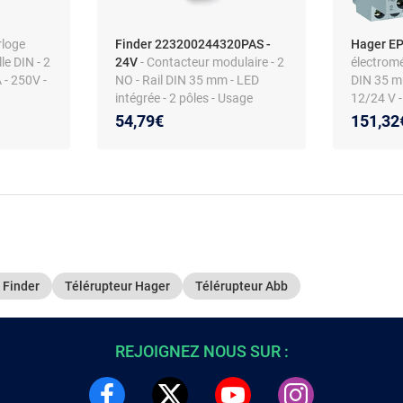
rloge
Finder 223200244320PAS -
Hager E
e DIN - 2
24V
- Contacteur modulaire - 2
électrom
 - 250V -
NO - Rail DIN 35 mm - LED
DIN 35 mm
intégrée - 2 pôles - Usage
12/24 V 
AC/DC
54,79€
151,32
 Finder
Télérupteur Hager
Télérupteur Abb
REJOIGNEZ NOUS SUR :