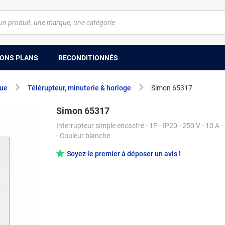
ONS PLANS
RECONDITIONNÉS
que
Télérupteur, minuterie & horloge
Simon 65317
Simon 65317
Interrupteur simple encastré - 1P - IP20 - 250 V - 10 A 
- Couleur blanche
Soyez le premier à déposer un avis !