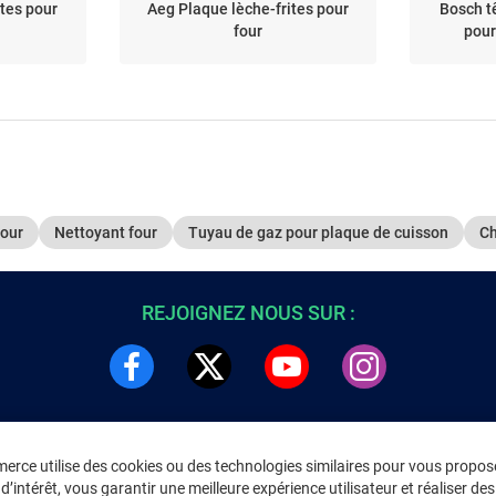
ites pour
Aeg Plaque lèche-frites pour
Bosch t
four
pour
four
Nettoyant four
Tuyau de gaz pour plaque de cuisson
Ch
REJOIGNEZ NOUS SUR :
rce utilise des cookies ou des technologies similaires pour vous propose
DRE
INFORMATIONS LÉGALES
’intérêt, vous garantir une meilleure expérience utilisateur et réaliser des 
C
Environnement