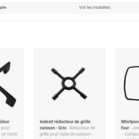
gale
Voir les modalités
ûleur
Indesit réducteur de grille
Whirlpool
e pour
cuisson - Gris
- Réducteur de
four
- Jo
r en fonte
grille pour table de cuisson -
– Compat