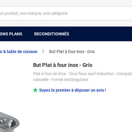
ONS PLANS
RECONDITIONNÉS
r & table de cuisson
But Plat à four inox - Gris
But Plat à four inox - Gris
Plat à four en inox - Tous feux sauf induction - Compati
vaisselle - Forme rectangulaire
Soyez le premier à déposer un avis !