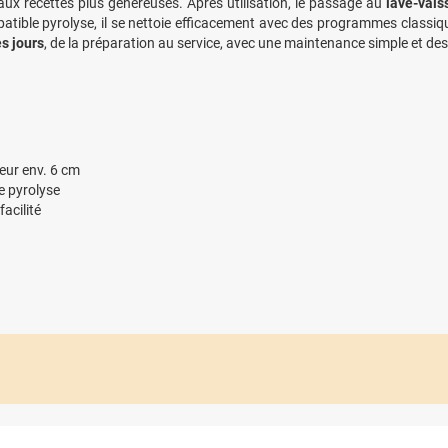
aux recettes plus généreuses. Après utilisation, le passage au
lave-vais
tible pyrolyse, il se nettoie efficacement avec des programmes classiqu
es jours
, de la préparation au service, avec une maintenance simple et de
eur env. 6 cm
e pyrolyse
acilité