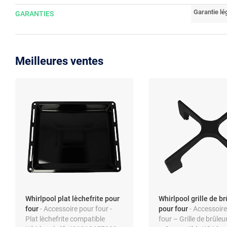
Garantie lé
GARANTIES
Meilleures ventes
Whirlpool plat lèchefrite pour
Whirlpool grille de br
four
- Accessoire pour four -
pour four
- Accessoir
Plat lèchefrite compatible
four – Grille de brûleu