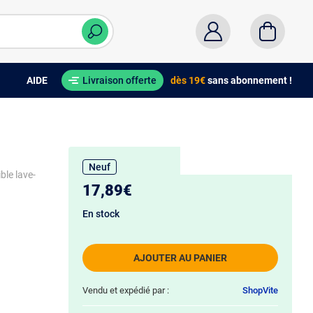
AIDE
Livraison offerte
dès 19€
sans abonnement !
Neuf
ble lave-
17,89€
En stock
AJOUTER AU PANIER
Vendu et expédié par :
ShopVite