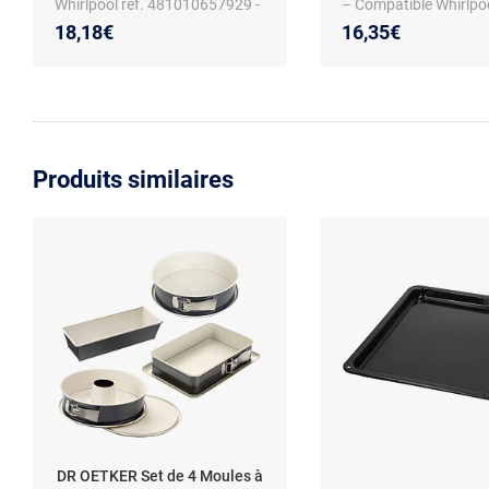
Whirlpool réf. 481010657929 -
– Compatible Whirlpo
Acier robuste - Nettoyage
AKT424 – Couleur noi
18,18€
16,35€
facile
Produits similaires
DR OETKER Set de 4 Moules à