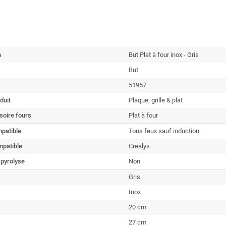
n
But Plat à four inox - Gris
But
51957
duit
Plaque, grille & plat
soire fours
Plat à four
patible
Tous feux sauf induction
patible
Crealys
 pyrolyse
Non
Gris
Inox
20 cm
27 cm