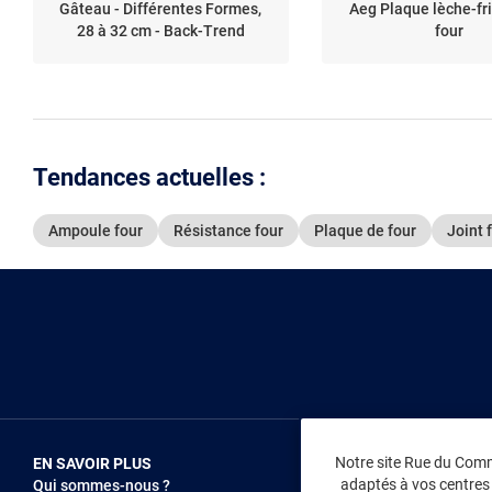
Gâteau - Différentes Formes,
Aeg Plaque lèche-fr
28 à 32 cm - Back-Trend
four
Tendances actuelles :
Ampoule four
Résistance four
Plaque de four
Joint 
Notre site Rue du Comme
EN SAVOIR PLUS
NOUS REJOIN
adaptés à vos centres d
Qui sommes-nous ?
Vendez sur RD