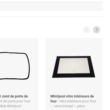
 Joint de porte de
Whirlpool vitre intérieure de
int de porte pour four
four
- Vitre intérieure pour four
ible Whirlpool
— verre trempé — pièce