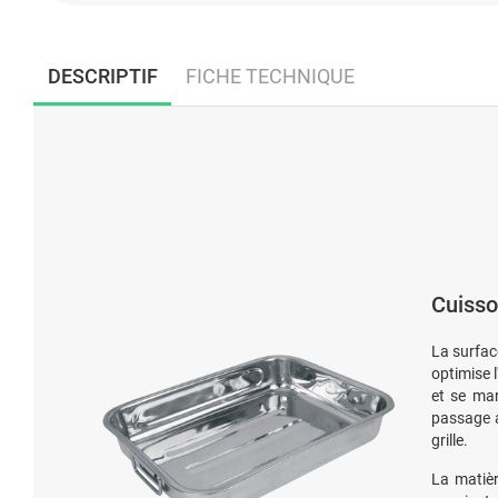
DESCRIPTIF
FICHE TECHNIQUE
Cuisso
La surfa
optimise 
et se mar
passage a
grille.
La matièr