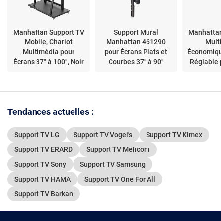
Manhattan Support TV
Support Mural
Manhattan
Mobile, Chariot
Manhattan 461290
Mult
Multimédia pour
pour Écrans Plats et
Économiqu
Écrans 37" à 100", Noir
Courbes 37" à 90"
Réglable 
de 37
Tendances actuelles :
Support TV LG
Support TV Vogel's
Support TV Kimex
Support TV ERARD
Support TV Meliconi
Support TV Sony
Support TV Samsung
Support TV HAMA
Support TV One For All
Support TV Barkan