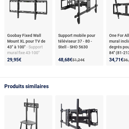
Goobay Fixed Wall
Support mobile pour
One For Al
Mount XL pour TV de
téléviseur 37 - 80 -
mural incl
43" à 100"
- Support
Stell - SHO 5630
degrés pou
mural fixe 43-100"
84'' (81-2
(109-254 cm)
Support mu
Nouveau prix :
Réduction de :
Nouveau p
Réduction
29,95€
48,68€
34,71€
Ancien prix :
Anc
51,24€
36
inclinable 
pour TV de 
213cm)
Produits similaires