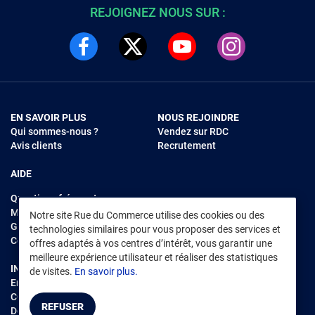
REJOIGNEZ NOUS SUR :
EN SAVOIR PLUS
NOUS REJOINDRE
Qui sommes-nous ?
Vendez sur RDC
Avis clients
Recrutement
AIDE
Questions fréquentes
Modes de règlements
Notre site Rue du Commerce utilise des cookies ou des
Garantie et retours
technologies similaires pour vous proposer des services et
Contacter Rue du Commerce
offres adaptés à vos centres d’intérêt, vous garantir une
meilleure expérience utilisateur et réaliser des statistiques
INFORMATIONS LÉGALES
RENDEZ-VOUS SUR L'APP
de visites.
En savoir plus.
Environnement
CGV
/
CGU Marketplace
REFUSER
Données personnelles
/