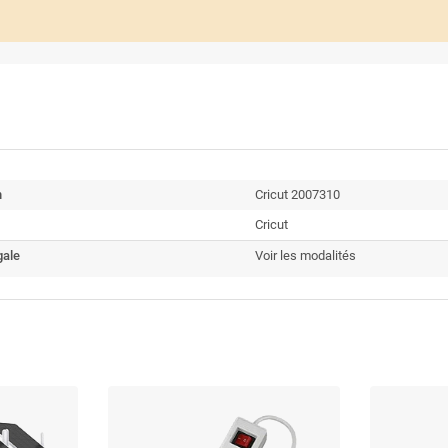
n
Cricut 2007310
Cricut
gale
Voir les modalités