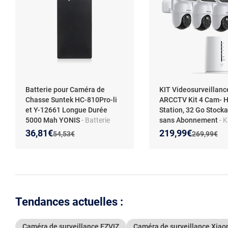
Batterie pour Caméra de
KIT Videosurveillanc
Chasse Suntek HC-810Pro-li
ARCCTV Kit 4 Cam- 
et Y-12661 Longue Durée
Station, 32 Go Stock
5000 Mah YONIS
- Batterie
sans Abonnement
- K
pour caméra de chasse -
Caméra de Surveillan
Nouveau prix :
Réduction de :
Nouveau prix :
Réduction de :
36,81€
219,99€
Ancien prix :
Ancien prix 
54,53€
269,99€
Performance extérieure -
Extérieur Sans fil 4MP
Installation facile
caméras batteries sol
Station de base Plug
Carte sd 64G ARCCT
Tendances actuelles :
Caméra de surveillance EZVIZ
Caméra de surveillance Xiao