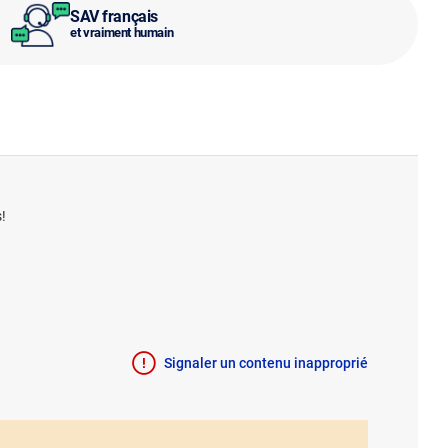
SAV français
et vraiment humain
!
Signaler un contenu inapproprié