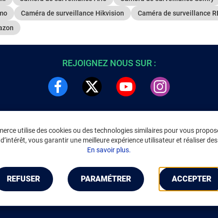
tmo
Caméra de surveillance Hikvision
Caméra de surveillance 
azon
REJOIGNEZ NOUS SUR :
rce utilise des cookies ou des technologies similaires pour vous propose
DRE
INFORMATIONS LÉGALES
’intérêt, vous garantir une meilleure expérience utilisateur et réaliser des 
C
Environnement
En savoir plus.
CGV
/
CGU Marketplace
Données personnelles
/
Cookies
Gérer mes cookies
REFUSER
PARAMÉTRER
ACCEPTER
Mentions légales
Accessibilité : non conforme
Notice d'accessibilité