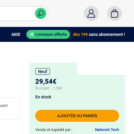
AIDE
Livraison offerte
dès 19€
sans abonnement !
Neuf
29,54€
Éco-part. :
1,59€
En stock
uvent
AJOUTER AU PANIER
Vendu et expédié par :
Network Tech