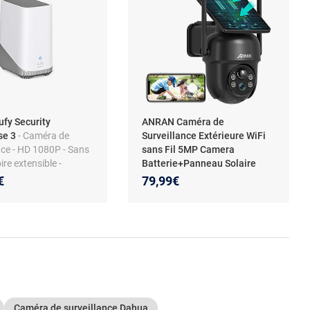
fy Security
ANRAN Caméra de
se 3
- Caméra de
Surveillance Extérieure WiFi
nce - HD 1080P - Sans
sans Fil 5MP Camera
ire extensible -
Batterie+Panneau Solaire
lité eufy Security
Intégré
- ANRAN noir 5MP
€
79,99€
Caméra Surveillance WiFi
Extérieure, Caméra
Surveillance sans Fil sur
Batterie rechargeable , Vision
Nocturne Couleur, Détection
Humaine
Caméra de surveillance Dahua