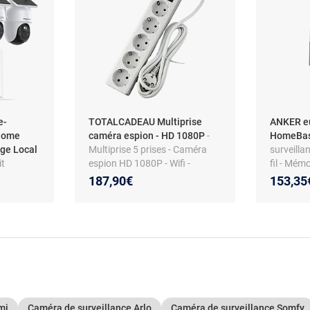
e-
TOTALCADEAU Multiprise
ANKER eu
Home
caméra espion - HD 1080P
-
HomeBa
age Local
Multiprise 5 prises - Caméra
surveilla
it
espion HD 1080P - Wifi -
fil - Mémo
ce
Détection mouvement -
Compatibi
187,90€
153,35
:
 avec 4
Visionnage à distance
aires
 andPlay
V
mi
Caméra de surveillance Arlo
Caméra de surveillance Somfy