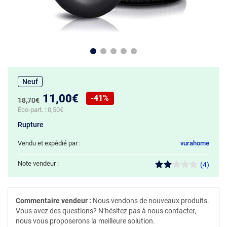
Neuf
Nouveau prix :
11,00€
-41%
Ancien prix :
18,70€
Réduction de :
Éco-part. :
0,50€
Rupture
Vendu et expédié par :
vurahome
Note vendeur :
(4)
Commentaire vendeur :
Nous vendons de nouveaux produits.
Vous avez des questions? N’hésitez pas à nous contacter,
nous vous proposerons la meilleure solution.