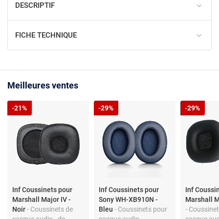
DESCRIPTIF
FICHE TECHNIQUE
Meilleures ventes
-21%
-29%
-29%
Inf Coussinets pour
Inf Coussinets pour
Inf Coussi
Marshall Major IV -
Sony WH-XB910N -
Marshall Ma
Noir
- Coussinets de
Bleu
- Coussinets pour
- Coussine
casque audio - de
casque audio -
casque aud