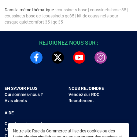
Dans la même thématique :
coussinets bose
|
coussinets bose 35
|
coussinets bose qc
|
coussinets qc35
|
kit de coussinets pour
casque quietcomfort 35
|
qc 35
REJOIGNEZ NOUS SUR :
EN SAVOIR PLUS
NOUS REJOINDRE
Qui sommes-nous ?
Vendez sur RDC
Avis clients
Recrutement
AIDE
Questions fréquentes
Modes de règlements
Notre site Rue du Commerce utilise des cookies ou des
Garantie et retours