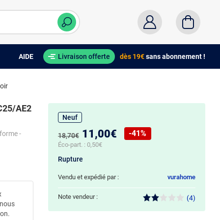
AIDE
Livraison offerte
dès 19€
sans abonnement !
oir
QC25/AE2
Neuf
Nouveau prix :
11,00€
-41%
forme -
Ancien prix :
18,70€
Réduction de :
Éco-part. :
0,50€
Rupture
Vendu et expédié par :
vurahome
x
Note vendeur :
(4)
 nous
ion.