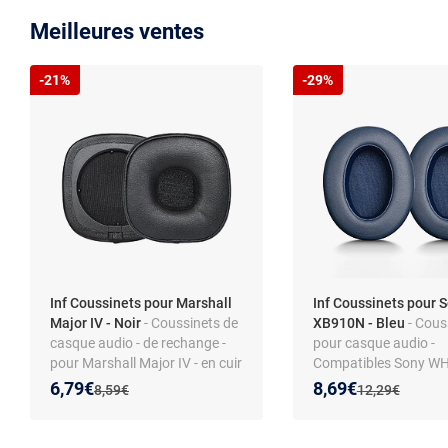
Meilleures ventes
-21%
-29%
Inf Coussinets pour Marshall
Inf Coussinets pour 
Major IV - Noir
- Coussinets de
XB910N - Bleu
- Cous
casque audio - de rechange -
pour casque audio -
pour Marshall Major IV - en cuir
Compatibles Sony WH
PU
XB910N - Cuir PU
Nouveau prix :
Réduction de :
Nouveau prix :
Réduction de :
6,79€
8,69€
Ancien prix :
Ancien prix :
8,59€
12,29€