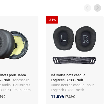
-31%
sinets pour Jabra
Inf Coussinets casque
 - Noir
- Accessoire
Logitech G733 - Noir
-
e audio - Coussinets
Coussinets de casque - pour
- Cuir PU - Pour Jabra
Logitech G733 - mesh
5
respirant - oreillettes et arceau
 prix :
on de :
Nouveau prix :
Réduction de :
11,89€
cien prix :
Ancien prix :
,59€
17,39€