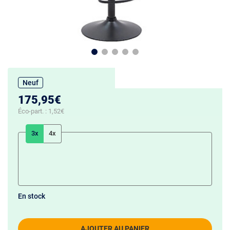
Neuf
175,95€
Éco-part. :
1,52€
3x
4x
En stock
AJOUTER AU PANIER