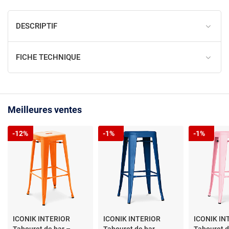
DESCRIPTIF
FICHE TECHNIQUE
Meilleures ventes
-12%
-1%
-1%
ICONIK INTERIOR
ICONIK INTERIOR
ICONIK IN