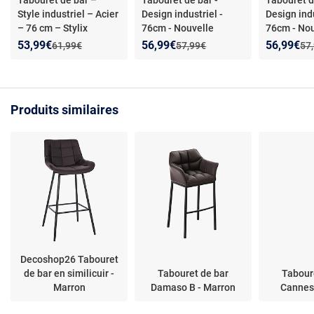
Tabouret de bar –
Tabouret de bar -
Tabouret d
Style industriel – Acier
Design industriel -
Design indu
– 76 cm – Stylix
76cm - Nouvelle
76cm - No
Orange
- Tabouret de
édition- Stylix Bleu
édition- S
Nouveau prix :
Réduction de :
Nouveau prix :
Réduction de :
Nouveau p
Réduction
53,99€
56,99€
56,99€
Ancien prix :
Ancien prix :
Anc
61,99€
57,99€
57
bar industriel -
foncé
- Tabouret de bar
Tabouret de
structure métal - coloris
- style industriel - métal
industriel -
orange
- empilable
empilable
Produits similaires
Decoshop26 Tabouret
de bar en similicuir -
Tabouret de bar
Tabour
Marron
Damaso B - Marron
Cannes