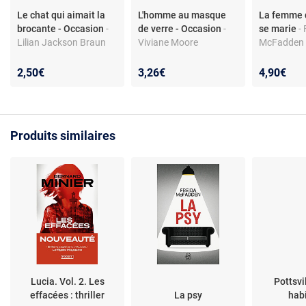
Le chat qui aimait la
L'homme au masque
La femme
brocante - Occasion
-
de verre - Occasion
-
se marie
-
Lilian Jackson Braun
Viviane Moore
McFadden
2,50€
3,26€
4,90€
Produits similaires
Lucia. Vol. 2. Les
Pottsvi
effacées : thriller
La psy
hab