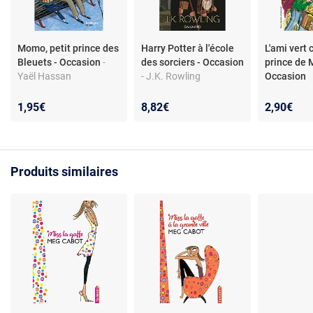
Momo, petit prince des
Harry Potter à l'école
L'ami vert 
Bleuets - Occasion
-
des sorciers - Occasion
prince de 
Yaël Hassan
- J.K. Rowling
Occasion
1,95€
8,82€
2,90€
Produits similaires