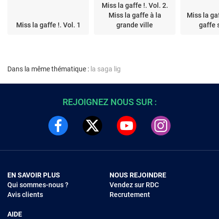
Miss la gaffe !. Vol. 2.
Miss la gaffe à la
Miss la gaf
Miss la gaffe !. Vol. 1
grande ville
gaffe 
Dans la même thématique :
la saga lig
REJOIGNEZ NOUS SUR :
EN SAVOIR PLUS
NOUS REJOINDRE
Qui sommes-nous ?
Vendez sur RDC
Avis clients
Recrutement
AIDE