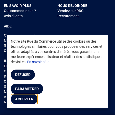
EN SAVOIR PLUS
NOUS REJOINDRE
Qui sommes-nous ?
Vendez sur RDC
Avis clients
Recrutement
AIDE
Questions fréquentes
Modes de règlements
Notre site Rue du Commerce utilise des cookies ou des
Garantie et retours
technologies similaires pour vous proposer des services et
Contacter Rue du Commerce
offres adaptés à vos centres d’intérêt, vous garantir une
meilleure expérience utilisateur et réaliser des statistiques
INFORMATIONS LÉGALES
RENDEZ-VOUS SUR L'APP
de visites.
En savoir plus.
Environnement
CGV
/
CGU Marketplace
REFUSER
Données personnelles
/
Cookies
Gérer mes cookies
PARAMÉTRER
Mentions légales
Accessibilité : non conforme
ACCEPTER
Notice d'accessibilité