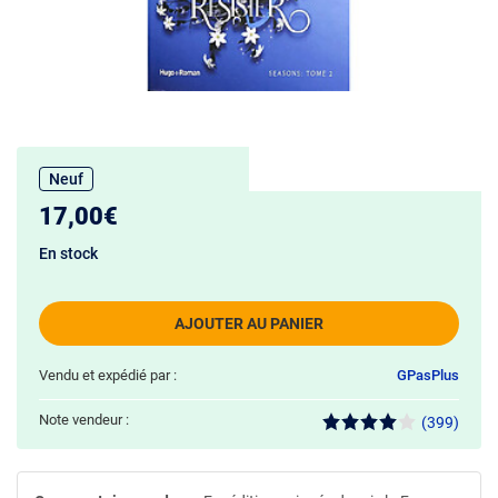
Neuf
17,00€
En stock
AJOUTER AU PANIER
Vendu et expédié par :
GPasPlus
Note vendeur :
(399)