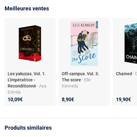
Meilleures ventes
Les yakuzas. Vol. 1.
Off-campus. Vol. 3.
Chained
- 
L'impératrice -
The score
- Elle
Reconditionné
- Aya
Kennedy
Estrela
10,09€
8,90€
19,90€
Produits similaires