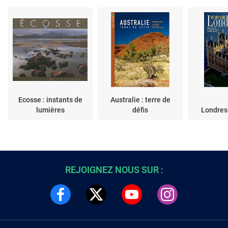
Ecosse : instants de
Australie : terre de
lumières
défis
Londres 
REJOIGNEZ NOUS SUR :