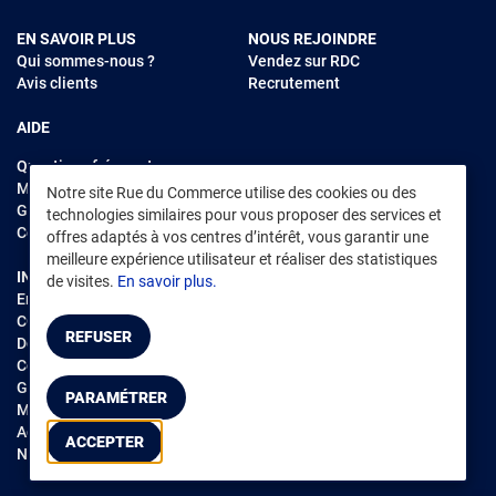
EN SAVOIR PLUS
NOUS REJOINDRE
Qui sommes-nous ?
Vendez sur RDC
Avis clients
Recrutement
AIDE
Questions fréquentes
Modes de règlements
Notre site Rue du Commerce utilise des cookies ou des
Garantie et retours
technologies similaires pour vous proposer des services et
Contacter Rue du Commerce
offres adaptés à vos centres d’intérêt, vous garantir une
meilleure expérience utilisateur et réaliser des statistiques
INFORMATIONS LÉGALES
RENDEZ-VOUS SUR L'APP
de visites.
En savoir plus.
Environnement
CGV
/
CGU Marketplace
REFUSER
Données personnelles
/
Cookies
Gérer mes cookies
PARAMÉTRER
Mentions légales
Accessibilité : non conforme
ACCEPTER
Notice d'accessibilité