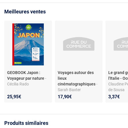
Meilleures ventes
GEOBOOK Japon :
Voyages autour des
Le grand g
Voyageur par nature
-
lieux
l'Italie - 
Cécilia Rado
cinématographiques
-
Claudine P
Sarah Baxter
de Sousa
25,95€
17,90€
3,37€
Produits similaires