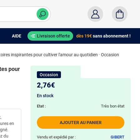
AIDE
Livraison offerte
dès 19€
sans abonnement !
stoires inspirantes pour cultiver l'amour au quotidien · Occasion
ntes pour
Occasion
2,76€
En stock
Etat :
Très bon état
.
AJOUTER AU PANIER
eures en
igné.
ez du
Vendu et expédié par :
GIBERT