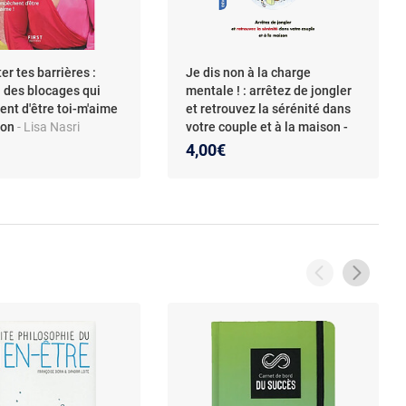
er tes barrières :
Je dis non à la charge
i des blocages qui
mentale ! : arrêtez de jongler
ent d'être toi-m'aime
et retrouvez la sérénité dans
sion
- Lisa Nasri
votre couple et à la maison -
Occasion
- Alix Lefief-Delcourt
4,00€