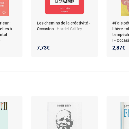
ieur :
Les chemins de la créativité -
#Fais pét
elles à
Occasion
- Harriet Griffey
libère-to
ntal
t'empêch
-
! - Occa
Constanty
7,73€
2,87€