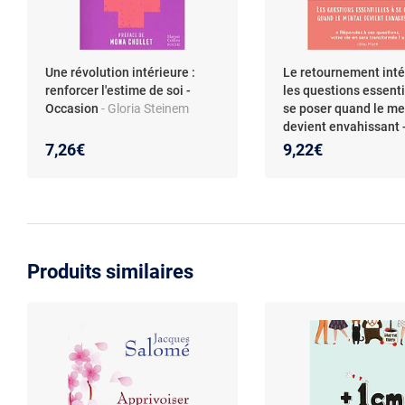
Une révolution intérieure :
Le retournement intér
renforcer l'estime de soi -
les questions essenti
Occasion
- Gloria Steinem
se poser quand le me
devient envahissant 
Occasion
- François 
7,26€
9,22€
Produits similaires