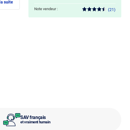
la suite
Note vendeur :
(21)
SAV français
et vraiment humain