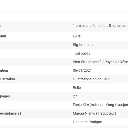
n
1 cm plus près de toi : 5 histoires
duit
Livre
Big in Japan
Tout public
Bien-être et santé / Psycho / Dé
ution
06/01/2021
lustration
illustrations en couleur
Relié
 pages
271
Eunju Kim (Auteur) - Yang Hyunjung
secondaire(s)
Marcia Nishio (Traducteur)
Hachette Pratique