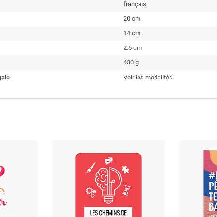
français
20 cm
14 cm
2.5 cm
430 g
gale
Voir les modalités