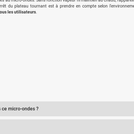
tés au micro-ondes. Sans fonction vapeur ni maintien au chaud, l'appareil 
'arrêt du plateau tournant est à prendre en compte selon l'environnem
us les utilisateurs
.
ns ce micro-ondes ?