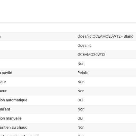
n
Oceanic OCEAMO20W12 - Blanc
Oceanic
OCEAMO20W12
Non
a cavité
Peinte
peur
Non
peur
Non
ion automatique
Oui
enfant
Non
ion manuelle
Oui
intien au chaud
Non