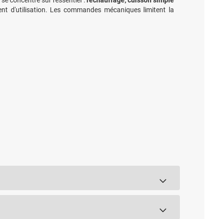
se concentre sur l'essentiel :
réchauffage, cuisson simple
ent d'utilisation. Les commandes mécaniques limitent la