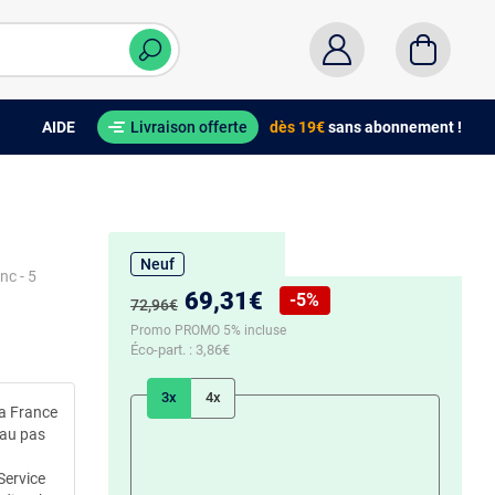
AIDE
Livraison offerte
dès 19€
sans abonnement !
Neuf
nc - 5
Nouveau prix :
69,31€
-5%
Ancien prix :
72,96€
Réduction de :
Promo PROMO 5% incluse
Éco-part. :
3,86€
3x
4x
la France
 au pas
Service