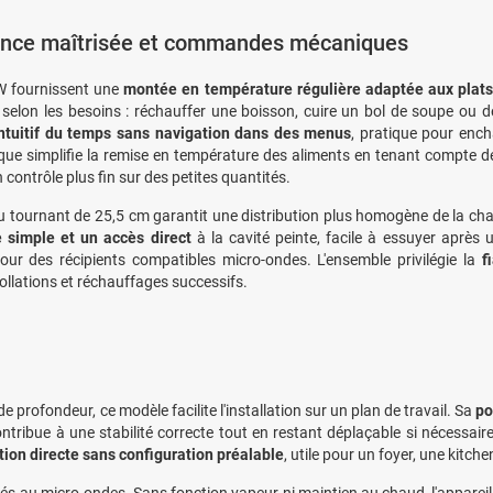
nce maîtrisée et commandes mécaniques
W fournissent une
montée en température régulière adaptée aux plats
té selon les besoins : réchauffer une boisson, cuire un bol de soupe ou
intuitif du temps sans navigation dans des menus
, pratique pour ench
ue simplifie la remise en température des aliments en tenant compte de
contrôle plus fin sur des petites quantités.
u tournant de 25,5 cm garantit une distribution plus homogène de la ch
 simple et un accès direct
à la cavité peinte, facile à essuyer après us
ur des récipients compatibles micro-ondes. L'ensemble privilégie la
f
collations et réchauffages successifs.
profondeur, ce modèle facilite l'installation sur un plan de travail. Sa
po
tribue à une stabilité correcte tout en restant déplaçable si nécessaire
ation directe sans configuration préalable
, utile pour un foyer, une kitc