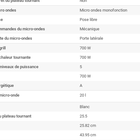
rêt du plateau tournant
Non
cro ondes
Micro ondes monofonction
se
Pose libre
mmandes du micro-ondes
Mécanique
rte du micro-ondes
Porte latérale
rill
700 W
chaleur tournante
700 W
niveaux de puissance
5
700 W
rgétique
A
micro-onde
20 l
Blanc
 plateau tournant
25.5
25.82 cm
43.95 cm