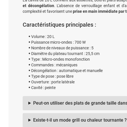
La cavité de 20 L convient aux assiettes, bols et plats adap
et décongélation
. L'absence de verrouillage enfant et d
complexité et favorisent une
prise en main immédiate par to
Caractéristiques principales :
Volume : 20 L
Puissance micro-ondes : 700 W
Nombre de niveaux de puissance : 5
Diamètre du plateau tournant : 25,5 cm
Type : Micro-ondes monofonction
Commandes : mécaniques
Décongélation : automatique et manuelle
Type de pose : pose libre
Ouverture : porte latérale
Cavité : peinte
Peut-on utiliser des plats de grande taille da
Existe-t-il un mode grill ou chaleur tournante ?