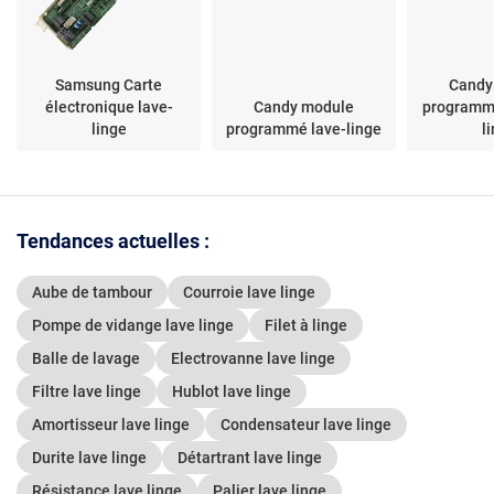
Samsung Carte
Candy
électronique lave-
Candy module
programm
linge
programmé lave-linge
l
Tendances actuelles :
Aube de tambour
Courroie lave linge
Pompe de vidange lave linge
Filet à linge
Balle de lavage
Electrovanne lave linge
Filtre lave linge
Hublot lave linge
Amortisseur lave linge
Condensateur lave linge
Durite lave linge
Détartrant lave linge
Résistance lave linge
Palier lave linge