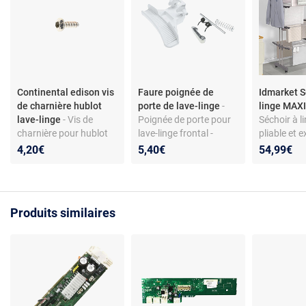
Continental edison vis
Faure poignée de
Idmarket S
de charnière hublot
porte de lave-linge
-
linge MAXI
lave-linge
- Vis de
Poignée de porte pour
Séchoir à li
charnière pour hublot
lave-linge frontal -
pliable et e
de lave-linge - Acier
compatible
niveaux MA
4,20€
5,40€
54,99€
galvanisé - Torx 4x12 -
Faure/Zanussi - coloris
50M inox et
Compatible modèles
blanc - matériau ABS
Continental Edison
CELL712W et autres
Produits similaires