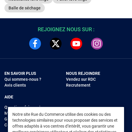
Balle de séchage
REJOIGNEZ NOUS SUR :
EN SAVOIR PLUS
NOUS REJOINDRE
Qui sommes-nous ?
Vendez sur RDC
Avis clients
Recrutement
AIDE
Questions fréquentes
Modes de règlements
Notre site Rue du Commerce utilise des cookies ou des
Garantie et retours
technologies similaires pour vous proposer des services et
Contacter Rue du Commerce
offres adaptés à vos centres d’intérêt, vous garantir une