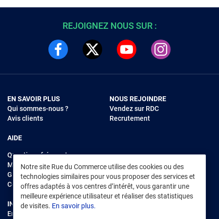
REJOIGNEZ NOUS SUR :
EN SAVOIR PLUS
NOUS REJOINDRE
Qui sommes-nous ?
Vendez sur RDC
Avis clients
Recrutement
AIDE
Questions fréquentes
Modes de règlements
Notre site Rue du Commerce utilise des cookies ou des
Garantie et retours
technologies similaires pour vous proposer des services et
Contacter Rue du Commerce
offres adaptés à vos centres d’intérêt, vous garantir une
meilleure expérience utilisateur et réaliser des statistiques
INFORMATIONS LÉGALES
RENDEZ-VOUS SUR L'APP
de visites.
En savoir plus.
Environnement