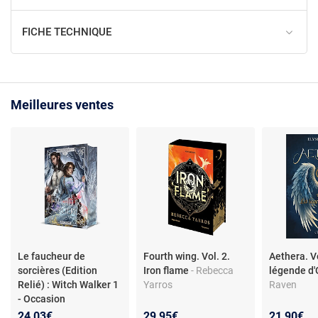
FICHE TECHNIQUE
Meilleures ventes
Le faucheur de
Fourth wing. Vol. 2.
Aethera. Vo
sorcières (Edition
Iron flame
- Rebecca
légende d'
Relié) : Witch Walker 1
Yarros
Raven
- Occasion
24,03€
29,95€
21,90€