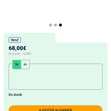
Neuf
68,00€
Éco-part. :
0,48€
3x
4x
En stock
AJOUTER AU PANIER