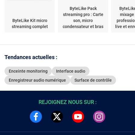
ByteLike Pack
ByteLik
streaming pro : Carte
mixage 
ByteLike Kit micro
son, micro
professio
streaming complet
condensateur et bras
live et en
articulé
Tendances actuelles :
Enceinte monitoring
Interface audio
Enregistreur audio numérique
Surface de contrôle
REJOIGNEZ NOUS SUR :