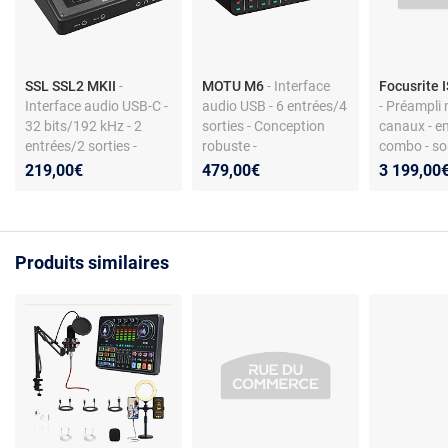
SSL SSL2 MKII
-
MOTU M6
- Interface
Focusrite 
Interface audio USB-C -
audio USB - 6 entrées/4
- Préampli 
32 bits/192 kHz - 2
sorties - Conception
canaux - e
entrées/2 sorties -
robuste -
combo - sor
Format compact
Multiplateforme
inserts - a
219,00€
479,00€
3 199,00
plage 20 H
Produits similaires