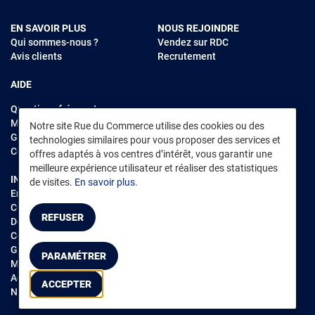
EN SAVOIR PLUS
NOUS REJOINDRE
Qui sommes-nous ?
Vendez sur RDC
Avis clients
Recrutement
AIDE
Questions fréquentes
Modes de règlements
Notre site Rue du Commerce utilise des cookies ou des
Garantie et retours
technologies similaires pour vous proposer des services et
Contacter Rue du Commerce
offres adaptés à vos centres d’intérêt, vous garantir une
meilleure expérience utilisateur et réaliser des statistiques
INFORMATIONS LÉGALES
RENDEZ-VOUS SUR L'APP
de visites.
En savoir plus.
Environnement
CGV
/
CGU Marketplace
REFUSER
Données personnelles
/
Cookies
Gérer mes cookies
PARAMÉTRER
Mentions légales
Accessibilité : non conforme
ACCEPTER
Notice d'accessibilité