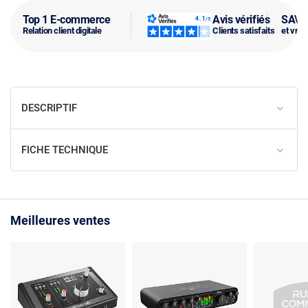
Top 1 E-commerce
Avis vérifiés
SAV f
Relation client digitale
Clients satisfaits
et vra
DESCRIPTIF
FICHE TECHNIQUE
Meilleures ventes