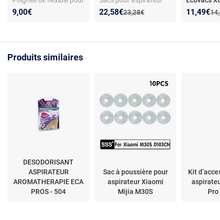
Poignée de flexible pour
Sacs pour aspirateur
Ecovacs 
aspirateur traîneau -
cuve en microfibre -
X9 T80 - Fi
Nouveau prix :
Réduction de :
Nouveau p
Réduction
9,00€
22,58€
11,49€
Ancien prix :
Anc
23,28€
14
Compatible toutes
Compatible ZR8001 -
usé
séries Miele - Matière
Filtration H12 - Pièces
plastique - Installation
d’origine - Modèles
simple
RU5053, TQ5053,
Produits similaires
RU4053, RU4022
DESODORISANT
ASPIRATEUR
Sac à poussière pour
Kit d’acce
AROMATHERAPIE ECA
aspirateur Xiaomi
aspirate
PROS - 504
Mijia M30S
Pro