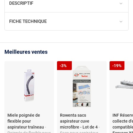
DESCRIPTIF
FICHE TECHNIQUE
Meilleures ventes
-3%
-19%
Miele poignée de
Rowenta sacs
INF Réserv
flexible pour
aspirateur cuve
collecte d
aspirateur traîneau
-
microfibre - Lot de 4
-
compatibl