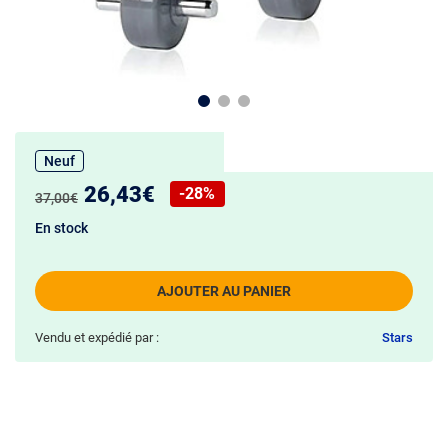
Neuf
Nouveau prix :
26,43€
-28%
Ancien prix :
37,00€
Réduction de :
En stock
AJOUTER AU PANIER
Vendu et expédié par :
Stars