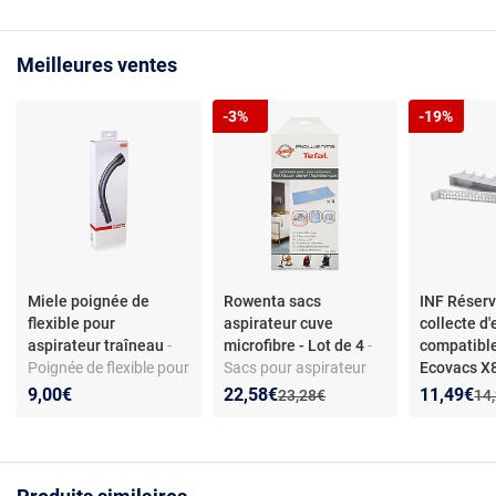
Meilleures ventes
-3%
-19%
Miele poignée de
Rowenta sacs
INF Réserv
flexible pour
aspirateur cuve
collecte d
aspirateur traîneau
-
microfibre - Lot de 4
-
compatibl
Poignée de flexible pour
Sacs pour aspirateur
Ecovacs 
aspirateur traîneau -
cuve en microfibre -
X9 T80 - Fi
Nouveau prix :
Réduction de :
Nouveau p
Réduction
9,00€
22,58€
11,49€
Ancien prix :
Anc
23,28€
14
Compatible toutes
Compatible ZR8001 -
usé
séries Miele - Matière
Filtration H12 - Pièces
plastique - Installation
d’origine - Modèles
simple
RU5053, TQ5053,