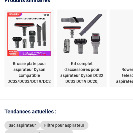
Produits similaires
RU4053, RU4022
Brosse plate pour
Kit complet
aspirateur Dyson
d'accessoires pour
Rowen
compatible
aspirateur Dyson DC32
téles
DC32/DC33/DC19/DC20
DC33 DC19 DC20,
aspirate
remplacement de la
balayeuse~01941
Tendances actuelles :
Sac aspirateur
Filtre pour aspirateur