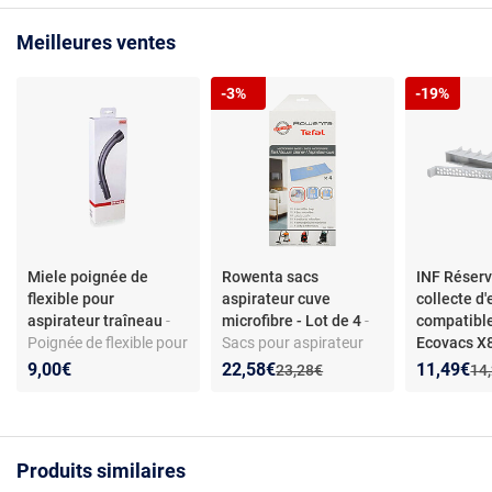
Meilleures ventes
-3%
-19%
Miele poignée de
Rowenta sacs
INF Réserv
flexible pour
aspirateur cuve
collecte d
aspirateur traîneau
-
microfibre - Lot de 4
-
compatibl
Poignée de flexible pour
Sacs pour aspirateur
Ecovacs 
aspirateur traîneau -
cuve en microfibre -
X9 T80 - Fi
Nouveau prix :
Réduction de :
Nouveau p
Réduction
9,00€
22,58€
11,49€
Ancien prix :
Anc
23,28€
14
Compatible toutes
Compatible ZR8001 -
usé
séries Miele - Matière
Filtration H12 - Pièces
plastique - Installation
d’origine - Modèles
simple
RU5053, TQ5053,
Produits similaires
RU4053, RU4022