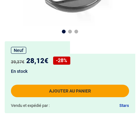
Neuf
Nouveau prix :
28,12€
-28%
Ancien prix :
39,37€
Réduction de :
En stock
AJOUTER AU PANIER
Vendu et expédié par :
Stars