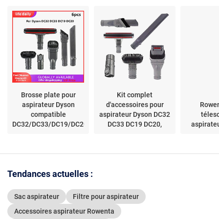
Brosse plate pour
Kit complet
aspirateur Dyson
d'accessoires pour
Rowen
compatible
aspirateur Dyson DC32
téles
DC32/DC33/DC19/DC20
DC33 DC19 DC20,
aspirate
remplacement de la
balayeuse~01941
Tendances actuelles :
Sac aspirateur
Filtre pour aspirateur
Accessoires aspirateur Rowenta