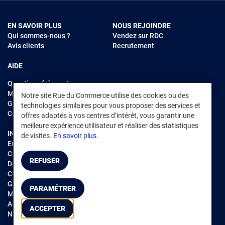
EN SAVOIR PLUS
NOUS REJOINDRE
Qui sommes-nous ?
Vendez sur RDC
Avis clients
Recrutement
AIDE
Questions fréquentes
Modes de règlements
Notre site Rue du Commerce utilise des cookies ou des
Garantie et retours
technologies similaires pour vous proposer des services et
Contacter Rue du Commerce
offres adaptés à vos centres d’intérêt, vous garantir une
meilleure expérience utilisateur et réaliser des statistiques
INFORMATIONS LÉGALES
RENDEZ-VOUS SUR L'APP
de visites.
En savoir plus.
Environnement
CGV
/
CGU Marketplace
REFUSER
Données personnelles
/
Cookies
Gérer mes cookies
PARAMÉTRER
Mentions légales
Accessibilité : non conforme
ACCEPTER
Notice d'accessibilité