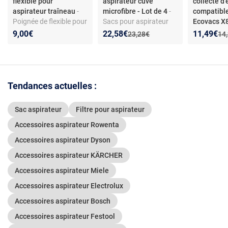
flexible pour
aspirateur cuve
collecte d
aspirateur traîneau
-
microfibre - Lot de 4
-
compatibl
Poignée de flexible pour
Sacs pour aspirateur
Ecovacs 
aspirateur traîneau -
cuve en microfibre -
X9 T80 - Fi
Nouveau prix :
Réduction de :
Nouveau p
Réduction
9,00€
22,58€
11,49€
Ancien prix :
Anc
23,28€
14
Compatible toutes
Compatible ZR8001 -
usé
séries Miele - Matière
Filtration H12 - Pièces
plastique - Installation
d’origine - Modèles
simple
RU5053, TQ5053,
RU4053, RU4022
Tendances actuelles :
Sac aspirateur
Filtre pour aspirateur
Accessoires aspirateur Rowenta
Accessoires aspirateur Dyson
Accessoires aspirateur KÄRCHER
Accessoires aspirateur Miele
Accessoires aspirateur Electrolux
Accessoires aspirateur Bosch
Accessoires aspirateur Festool