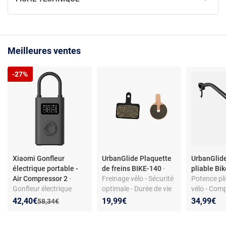
Meilleures ventes
-27%
Xiaomi Gonfleur
UrbanGlide Plaquette
UrbanGlid
électrique portable -
de freins BIKE-140
-
pliable Bi
Air Compressor 2
-
Freinage vélo - Sécurité
Potence pl
Gonfleur électrique
optimale - Durée de vie
vélo - Com
pour vélo, moto, voiture
prolongée
pratique
Nouveau prix :
Réduction de :
42,40€
19,99€
34,99€
Ancien prix :
58,34€
trottinette et ballon -
Mode manuel - lampe