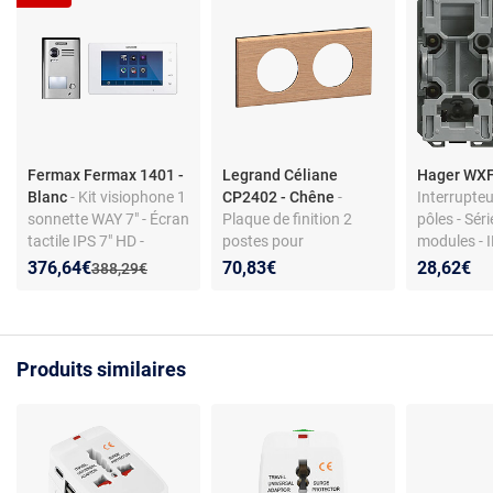
Fermax Fermax 1401 -
Legrand Céliane
Hager WX
Blanc
- Kit visiophone 1
CP2402 - Chêne
-
Interrupteu
sonnette WAY 7" - Écran
Plaque de finition 2
pôles - Séri
tactile IPS 7" HD -
postes pour
modules - I
Caméra CCD - Panneau
appareillage Céliane -
10 A
Nouveau prix :
Réduction de :
376,64€
70,83€
28,62€
Ancien prix :
388,29€
Zamak résistant -
IP20 - matière bois -
Rétro-éclairage
pose en saillie
nocturne - Relais porte
12 V - Enregistrement
Produits similaires
appels et images - 20
sonneries -
Communication
interpostes