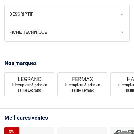
DESCRIPTIF
FICHE TECHNIQUE
Nos marques
LEGRAND
FERMAX
HA
Interrupteur & prise en
Interrupteur & prise en
Interrupte
saillie Legrand
saillie Fermax
saill
Meilleures ventes
-3%