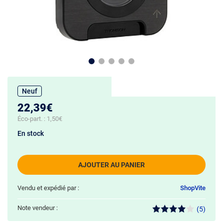
Neuf
22,39€
Éco-part. :
1,50€
En stock
AJOUTER AU PANIER
Vendu et expédié par :
ShopVite
Note vendeur :
(5)