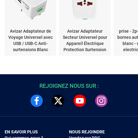
Avizar Adaptateur de
Avizar Adaptateur
prise - 2p+
Voyage Universel avec
Secteur Universel pour
bornes au
USB / USB-C Anti-
Appareil Électrique
blanc -
surtensions Blanc
Protection Surtension
electri
Blanc
REJOIGNEZ NOUS SUR :
EN SAVOIR PLUS
NOUS REJOINDRE