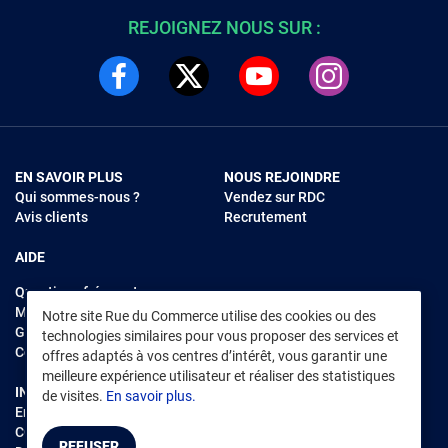
REJOIGNEZ NOUS SUR :
EN SAVOIR PLUS
NOUS REJOINDRE
Qui sommes-nous ?
Vendez sur RDC
Avis clients
Recrutement
AIDE
Questions fréquentes
Modes de règlements
Notre site Rue du Commerce utilise des cookies ou des
Garantie et retours
technologies similaires pour vous proposer des services et
Contacter Rue du Commerce
offres adaptés à vos centres d’intérêt, vous garantir une
meilleure expérience utilisateur et réaliser des statistiques
INFORMATIONS LÉGALES
RENDEZ-VOUS SUR L'APP
de visites.
En savoir plus.
Environnement
CGV
/
CGU Marketplace
REFUSER