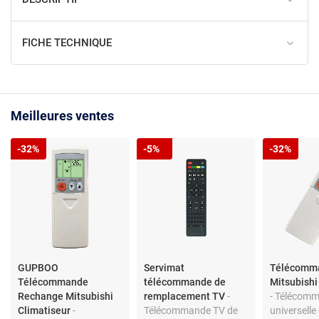
FICHE TECHNIQUE
Meilleures ventes
-32%
-5%
-32%
GUPBOO
Servimat
Télécomm
Télécommande
télécommande de
Mitsubishi
Rechange Mitsubishi
remplacement TV
-
- Télécom
Climatiseur
-
Télécommande TV de
universelle