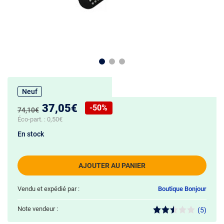
Neuf
Nouveau prix :
37,05€
-50%
Ancien prix :
74,10€
Réduction de :
Éco-part. :
0,50€
En stock
AJOUTER AU PANIER
Vendu et expédié par :
Boutique Bonjour
Note vendeur :
(5)