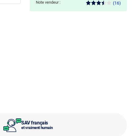
Note vendeur :
(16)
SAV français
et vraiment humain