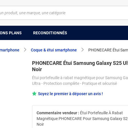
ONS PLANS
RECONDITIONNÉS
smartphone
Coque & étui smartphone
PHONECARE Étui Samsu
PHONECARE Étui Samsung Galaxy S25 Ult
Noir
Étui portefeuille à rabat magnétique pour Samsung G
Ultra - Protection complète - Pratique et sécurisé
Soyez le premier à déposer un avis !
Commentaire vendeur :
Étui Portefeuille À Rabat
Magnétique PHONECARE Pour Samsung Galaxy S25 
Noir