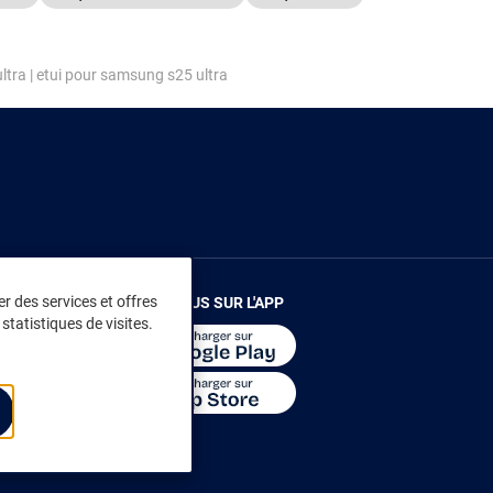
ltra
|
etui pour samsung s25 ultra
r des services et offres
RENDEZ-VOUS SUR L'APP
statistiques de visites.