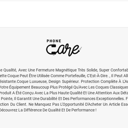
Qualité, Avec Une Fermeture Magnétique Très Solide, Super Confortabl
 Coque Peut Être Utilisée Comme Portefeuille, C'Est-À-Dire. , Il Peut All
ésistante.Coque Luxueuse, Design Supérieur. Protection Complète À L'A
 Votre Équipement Beaucoup Plus Protégé Qu'Avec Les Coques Classiques
roduit A Été Conçu Avec La Plus Haute Qualité Et Une Attention Aux Détai
te, Il Garantit Une Durabilité Et Des Performances Exceptionnelles. Facil
action Du Client. Ne Manquez Pas L'Opportunité D'Acheter Un Article Ess
Découvrez La Différence De Qualité Et De Performance !