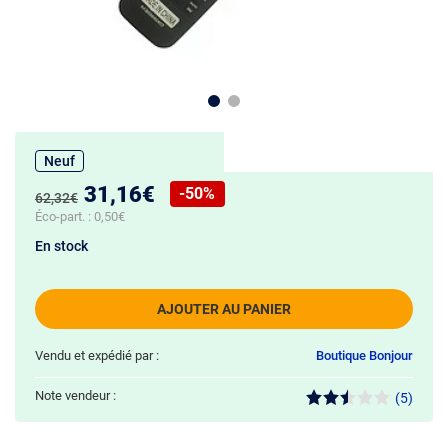
Neuf
Nouveau prix :
31,16€
-50%
Ancien prix :
62,32€
Réduction de :
Éco-part. :
0,50€
En stock
AJOUTER AU PANIER
Vendu et expédié par :
Boutique Bonjour
Note vendeur :
(5)