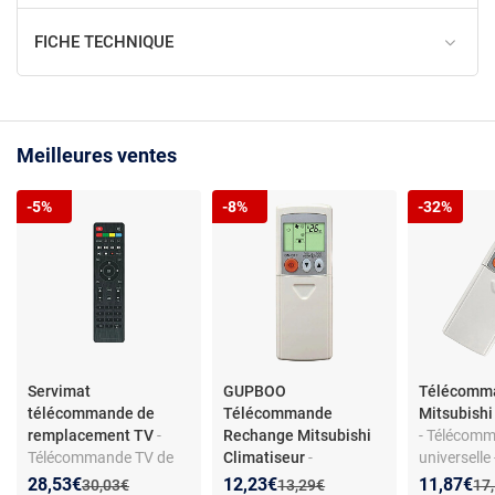
FICHE TECHNIQUE
Meilleures ventes
-5%
-8%
-32%
Servimat
GUPBOO
Télécomm
télécommande de
Télécommande
Mitsubishi
remplacement TV
-
Rechange Mitsubishi
- Télécom
Télécommande TV de
Climatiseur
-
universelle
remplacement -
Télécommande
climatiseur
Nouveau prix :
Réduction de :
Nouveau prix :
Réduction de :
Nouveau p
Réduction
28,53€
12,23€
11,87€
Ancien prix :
Ancien prix :
Anc
30,03€
13,29€
17