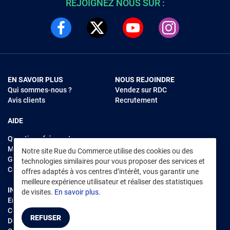
REJOIGNEZ NOUS SUR :
EN SAVOIR PLUS
NOUS REJOINDRE
Qui sommes-nous ?
Vendez sur RDC
Avis clients
Recrutement
AIDE
Questions fréquentes
Modes de règlements
Notre site Rue du Commerce utilise des cookies ou des
Garantie et retours
technologies similaires pour vous proposer des services et
Contacter Rue du Commerce
offres adaptés à vos centres d’intérêt, vous garantir une
meilleure expérience utilisateur et réaliser des statistiques
INFORMATIONS LÉGALES
RENDEZ-VOUS SUR L'APP
de visites.
En savoir plus.
Environnement
CGV
/
CGU Marketplace
REFUSER
Données personnelles
/