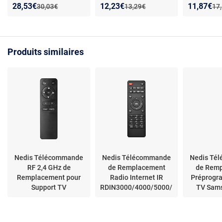
remplacement -
Télécommande
climatiseur
Nouveau prix :
Réduction de :
Nouveau prix :
Réduction de :
Nouveau p
Réduction
28,53€
12,23€
11,87€
Ancien prix :
Ancien prix :
Anc
30,03€
13,29€
17
Compatible TSV7600,
universelle - Plug and
Affichage C
TSV8600, VegaHD,
play - Précision
Remplace
SiriusHD -
infrarouge 10 m -
principal u
Configuration simple -
matériau ABS
Matériau 
Produits similaires
Touches dédiées -
Portée fiable
Nedis Télécommande
Nedis Télécommande
Nedis Té
RF 2,4 GHz de
de Remplacement
de Rem
Remplacement pour
Radio Internet IR
Préprogr
Support TV
RDIN3000/4000/5000/5005
TV Sam
Compatible 8 Modèles
Noir
Stream
Noir