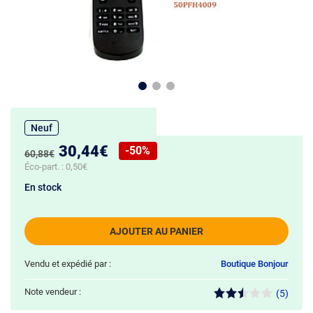
Neuf
Nouveau prix :
30,44€
-50%
Ancien prix :
60,88€
Réduction de :
Éco-part. :
0,50€
En stock
AJOUTER AU PANIER
Vendu et expédié par :
Boutique Bonjour
Note vendeur :
(5)