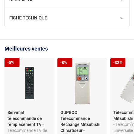
FICHE TECHNIQUE
Meilleures ventes
-5%
-8%
-32%
Servimat
GUPBOO
Télécomm
télécommande de
Télécommande
Mitsubishi
remplacement TV
-
Rechange Mitsubishi
- Télécom
Télécommande TV de
Climatiseur
-
universelle