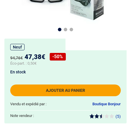
Neuf
Nouveau prix :
47,38€
-50%
Ancien prix :
94,76€
Réduction de :
Éco-part. :
0,50€
En stock
AJOUTER AU PANIER
Vendu et expédié par :
Boutique Bonjour
Note vendeur :
(5)