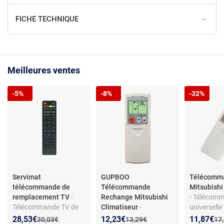
FICHE TECHNIQUE
Meilleures ventes
-5%
-8%
-32%
Servimat
GUPBOO
Télécomm
télécommande de
Télécommande
Mitsubishi
remplacement TV
-
Rechange Mitsubishi
- Télécom
Télécommande TV de
Climatiseur
-
universelle
remplacement -
Télécommande
climatiseur
Nouveau prix :
Réduction de :
Nouveau prix :
Réduction de :
Nouveau p
Réduction
28,53€
12,23€
11,87€
Ancien prix :
Ancien prix :
Anc
30,03€
13,29€
17