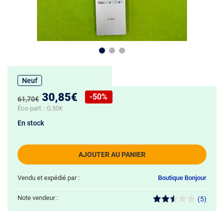
Neuf
Nouveau prix :
30,85€
-50%
Ancien prix :
61,70€
Réduction de :
Éco-part. :
0,50€
En stock
AJOUTER AU PANIER
Vendu et expédié par :
Boutique Bonjour
Note vendeur :
(5)