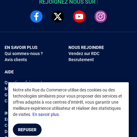
REJOIGNEZ NOUS SUR :
EN SAVOIR PLUS
NOUS REJOINDRE
Qui sommes-nous ?
Vendez sur RDC
Avis clients
Recrutement
AIDE
Questions fréquentes
Modes de règlements
Notre site Rue du Commerce utilise des cookies ou des
Garantie et retours
technologies similaires pour vous proposer des services et
Contacter Rue du Commerce
offres adaptés à vos centres d’intérêt, vous garantir une
meilleure expérience utilisateur et réaliser des statistiques
INFORMATIONS LÉGALES
RENDEZ-VOUS SUR L'APP
de visites.
En savoir plus.
Environnement
CGV
/
CGU Marketplace
REFUSER
Données personnelles
/