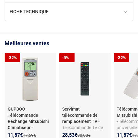
FICHE TECHNIQUE
Meilleures ventes
-32%
-5%
-32%
GUPBOO
Servimat
Télécomm
Télécommande
télécommande de
Mitsubishi
Rechange Mitsubishi
remplacement TV
-
- Télécom
Climatiseur
-
Télécommande TV de
universelle
Télécommande
remplacement -
climatiseur
Nouveau prix :
Réduction de :
Nouveau prix :
Réduction de :
Nouveau p
Réduction
11,87€
28,53€
11,87€
Ancien prix :
Ancien prix :
Anc
17,59€
30,03€
17