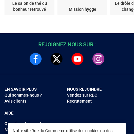
Le salon de thé du
Le drôle d
bonheur retrouvé
Mission hygge
chang
REJOIGNEZ NOUS SUR :
EN SAVOIR PLUS
NOUS REJOINDRE
Qui sommes-nous ?
Vendez sur RDC
Avis clients
Recrutement
AIDE
Questions fréquentes
Modes de règlements
Notre site Rue du Commerce utilise des cookies ou des