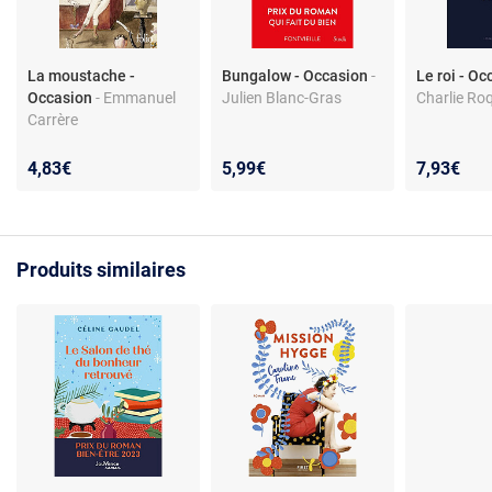
La moustache -
Bungalow - Occasion
-
Le roi - O
Occasion
- Emmanuel
Julien Blanc-Gras
Charlie Ro
Carrère
4,83€
5,99€
7,93€
Produits similaires