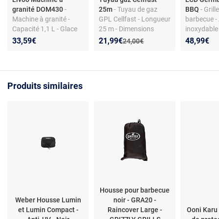
granité DOM430
-
25m
- Tuyau de gaz
BBQ
- Grill
Machine à granité -
GPL Cellfast - Longueur
barbecue - 
Capacité 1,1 L - Glace
25 m - Dimensions
inoxydable
pilée et granités - Blanc
9x2.5 mm - Haute
- Poignées 
Nouveau prix :
Réduction de :
33,59€
21,99€
48,99€
Ancien prix :
24,00€
et bleu
pression - Résistant
Pratique - A
aux dommages
Produits similaires
Housse pour barbecue
Weber Housse Lumin
noir - GRA20 -
et Lumin Compact -
Raincover Large -
Ooni Karu