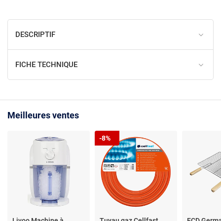
DESCRIPTIF
FICHE TECHNIQUE
Meilleures ventes
-8%
Livoo Machine à
Tuyau gaz Cellfast
ECD Germa