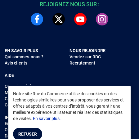
REJOIGNEZ NOUS SUR :
EN SAVOIR PLUS
NOUS REJOINDRE
Qui sommes-nous ?
Vendez sur RDC
Avis clients
Recrutement
AIDE
Questions fréquentes
Modes de règlements
Notre site Rue du Commerce utilise des cookies ou des
Garantie et retours
technologies similaires pour vous proposer des services et
Contacter Rue du Commerce
offres adaptés à vos centres d’intérêt, vous garantir une
meilleure expérience utilisateur et réaliser des statistiques
INFORMATIONS LÉGALES
RENDEZ-VOUS SUR L'APP
de visites.
En savoir plus.
Environnement
CGV
/
CGU Marketplace
REFUSER
Données personnelles
/