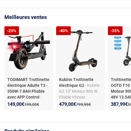
Meilleures ventes
-25%
-40%
-35%
TODIMART Trottinette
Kukirin Trottinette
Trottinett
électrique Adulte T3 -
électrique G2
- Kukirin
OOTD T10 P
350W-7.8AH Pliable
G2 10" Moteur 800 W
Moteur 900
avec APP Control
-
Pliable Vitesse
48V 13.5A
Trottinette Électrique
maximale 45 km/h 48V
Autonomi
Nouveau prix :
Réduction de :
Nouveau prix :
Réduction de :
Nouveau p
Réduction
149,00€
479,00€
387,99€
Ancien prix :
Ancien prix :
A
199,00€
799,99€
5
adulte antivol Ultra
15,6Ah Écran LCD
Trottinette
Legere,Autonomie
Autonomie maximale
OOTD T10,
30km 350W, Pneus Nid
55 km
Brushless 
d’Abeille
Batterie L