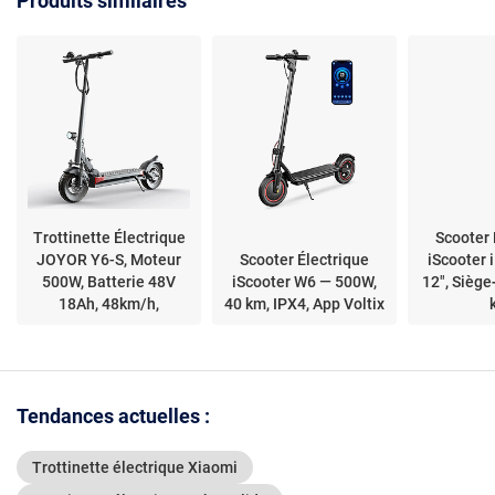
Produits similaires
Increvables,Trottinette
13.5Ah, A
électrique Pliable avec
60km, Frei
APP Control
Doubles, Co
jaune
Trottinette Électrique
Scooter 
JOYOR Y6-S, Moteur
Scooter Électrique
iScooter 
500W, Batterie 48V
iScooter W6 — 500W,
12", Siège
18Ah, 48km/h,
40 km, IPX4, App Voltix
Autonomie 60km,
Pliable
Tendances actuelles :
Trottinette électrique Xiaomi