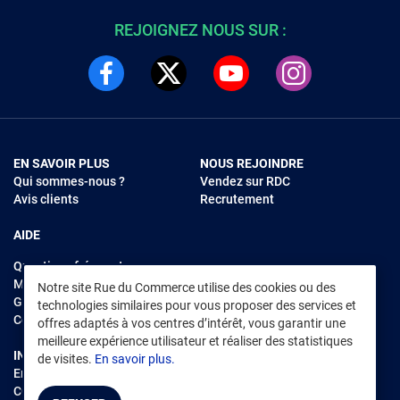
REJOIGNEZ NOUS SUR :
EN SAVOIR PLUS
NOUS REJOINDRE
Qui sommes-nous ?
Vendez sur RDC
Avis clients
Recrutement
AIDE
Questions fréquentes
Modes de règlements
Notre site Rue du Commerce utilise des cookies ou des
Garantie et retours
technologies similaires pour vous proposer des services et
Contacter Rue du Commerce
offres adaptés à vos centres d’intérêt, vous garantir une
meilleure expérience utilisateur et réaliser des statistiques
INFORMATIONS LÉGALES
RENDEZ-VOUS SUR L'APP
de visites.
En savoir plus.
Environnement
CGV
/
CGU Marketplace