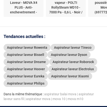
Laveur - MOVA X4
vapeur - POLTI
poussiè
PLUS - Anti-
RollySteam WD10 -
Mov
enchevetrement -
7000 Pa - 0,6 L - Noir /
(69777
Nettoyage...
Blanc
Tendances actuelles :
Aspirateur laveur Rowenta
Aspirateur laveur Tineco
Aspirateur laveur Bissell
Aspirateur laveur Dyson
Aspirateur laveur Dreame
Aspirateur laveur Roborock
Aspirateur laveur Hoover
Aspirateur laveur Electrolux
Aspirateur laveur Eureka
Aspirateur laveur Xiaomi
Aspirateur laveur Philips
Dans la même thématique :
aspirateur balai mova
|
aspirateur
laveur sans fil
|
aspirateur mova
|
mova 10
|
mova m10