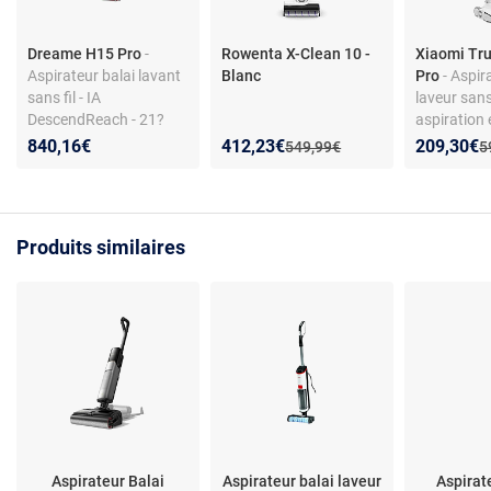
Dreame H15 Pro
-
Rowenta X-Clean 10 -
Xiaomi Tr
Aspirateur balai lavant
Blanc
Pro
- Aspir
sans fil - IA
laveur sans 
DescendReach - 21?
aspiration 
000 Pa - séchage 90°C -
détection d
Nouveau prix :
Réduction de :
Nouveau p
Réduction
840,16€
412,23€
209,30€
Ancien prix :
A
549,99€
5
brosse autonettoyante
écran LED 
- filtre HEPA - station au
et puissanc
sol - 76 dB
d’auto-net
Produits similaires
Aspirateur Balai
Aspirateur balai laveur
Aspirat