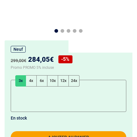
Neuf
Nouveau prix :
284,05€
-5%
Ancien prix :
299,00€
Réduction de :
Promo PROMO 5% incluse
3x
4x
6x
10x
12x
24x
En stock