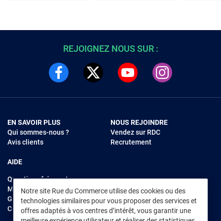
Inoxydable Noir
REJOIGNEZ NOUS SUR :
EN SAVOIR PLUS
NOUS REJOINDRE
Qui sommes-nous ?
Vendez sur RDC
Avis clients
Recrutement
AIDE
Questions fréquentes
Modes de règlements
Notre site Rue du Commerce utilise des cookies ou des
Garantie et retours
technologies similaires pour vous proposer des services et
Contacter Rue du Commerce
offres adaptés à vos centres d’intérêt, vous garantir une
meilleure expérience utilisateur et réaliser des statistiques