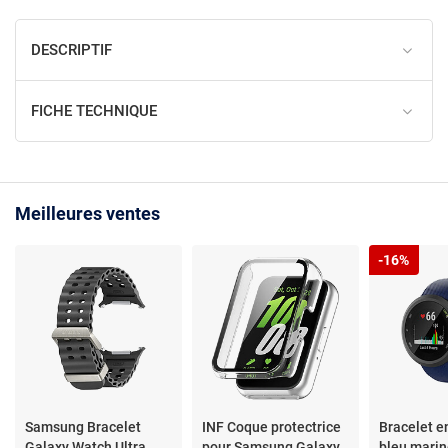
DESCRIPTIF
FICHE TECHNIQUE
Meilleures ventes
-16%
Samsung Bracelet
INF Coque protectrice
Bracelet e
Galaxy Watch Ultra
pour Samsung Galaxy
bleu mari