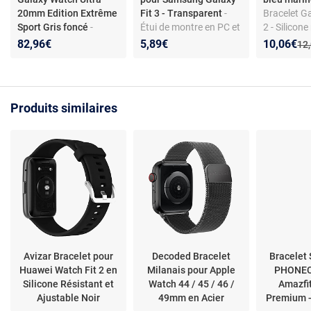
20mm Edition Extrême
Fit 3 - Transparent
-
Bracelet G
Sport Gris foncé
-
Étui de montre en PC et
2 - Silicone
Bracelet sport résistant
verre trempé -
Nouveau p
Réduction
82,96€
5,89€
10,06€
Anc
12
- Conception étanche et
Protection complète -
antichoc - Compatible
Accès facile aux
Galaxy Watch Ultra
fonctions
Produits similaires
Avizar Bracelet pour
Decoded Bracelet
Bracelet 
Huawei Watch Fit 2 en
Milanais pour Apple
PHONEC
Silicone Résistant et
Watch 44 / 45 / 46 /
Amazfit
Ajustable Noir
49mm en Acier
Premium -