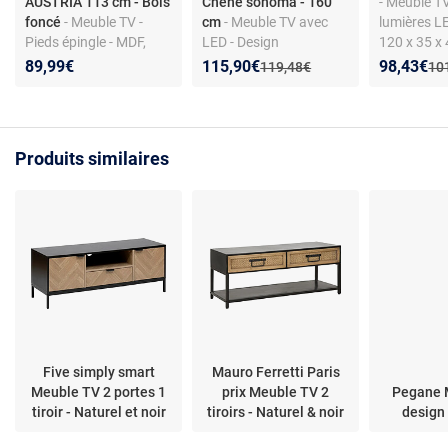
AUSTRIA 113 cm - Bois
Chêne sonoma - 160
- Meuble T
foncé
- Meuble TV -
cm
- Meuble TV avec
lumières LE
Pieds épingle - MDF,
LED - Design
120 x 35 x 
métal - 3 tiroirs - Style
contemporain - Bois
Design te
Nouveau prix :
Réduction de :
Nouveau p
Réduction
89,99€
115,90€
98,43€
Ancien prix :
Anc
119,48€
10
industriel
d'ingénierie - 160 x 35 x
40 cm
Produits similaires
Five simply smart
Mauro Ferretti Paris
Meuble TV 2 portes 1
prix Meuble TV 2
Pegane 
tiroir - Naturel et noir
tiroirs - Naturel & noir
design 