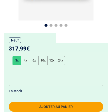
Neuf
317,99€
3x
4x
6x
10x
12x
24x
En stock
AJOUTER AU PANIER