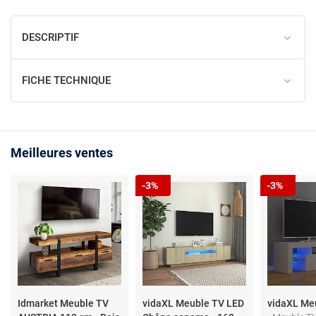
DESCRIPTIF
FICHE TECHNIQUE
Meilleures ventes
-3%
-3%
Idmarket Meuble TV
vidaXL Meuble TV LED
vidaXL Me