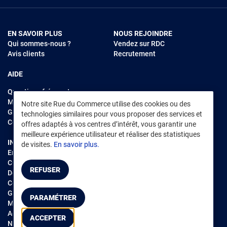
EN SAVOIR PLUS
NOUS REJOINDRE
Qui sommes-nous ?
Vendez sur RDC
Avis clients
Recrutement
AIDE
Questions fréquentes
Modes de règlements
Notre site Rue du Commerce utilise des cookies ou des
Garantie et retours
technologies similaires pour vous proposer des services et
Contacter Rue du Commerce
offres adaptés à vos centres d’intérêt, vous garantir une
meilleure expérience utilisateur et réaliser des statistiques
INFORMATIONS LÉGALES
RENDEZ-VOUS SUR L'APP
de visites.
En savoir plus.
Environnement
CGV
/
CGU Marketplace
REFUSER
Données personnelles
/
Cookies
Gérer mes cookies
PARAMÉTRER
Mentions légales
Accessibilité : non conforme
ACCEPTER
Notice d'accessibilité