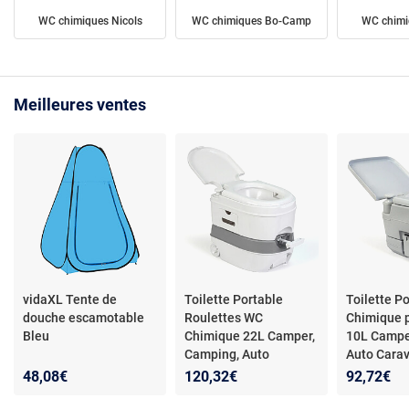
WC chimiques Nicols
WC chimiques Bo-Camp
WC chimi
Meilleures ventes
vidaXL Tente de
Toilette Portable
Toilette P
douche escamotable
Roulettes WC
Chimique 
Bleu
Chimique 22L Camper,
10L Campe
Camping, Auto
Auto Cara
Caravane WC1196W
WC1194 Br
48,08€
120,32€
92,72€
Briebe