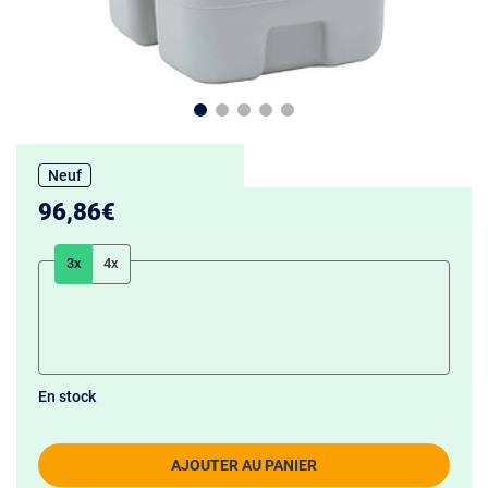
Neuf
96,86€
3x
4x
En stock
AJOUTER AU PANIER