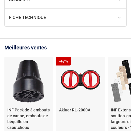
FICHE TECHNIQUE
Meilleures ventes
-47%
INF Pack de 3 embouts
Akluer RL-2000A
INF Extens
de canne, embouts de
soutien-go
béquille en
largeurs d
caoutchouc
couleurs -