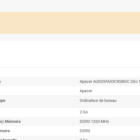
n
Apacer AU02GFA33C9QBGC 2Go 1
Apacer
type
Ordinateur de bureau
2 Go
s) Mémoire
DDR3 1333 MHz
moire
DDR3