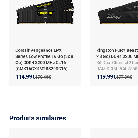
Corsair Vengeance LPX
Kingston FURY Beast
Series Low Profile 16 Go (2x 8
x 8 Go) DDR4 3200 
Go) DDR4 3200 MHz CL16
Kit Dual Channel 2 ba
(CMK16GX4M2B3200C16)
-
RAM DDR4 PC4-25600
Kit Dual Channel 2 barrettes de
KF432C16BBK2/16
Nouveau prix :
Réduction de :
Nouveau prix :
Réduction de :
114,99€
119,99€
Ancien prix :
Ancien prix 
170,48€
177,89€
RAM DDR4 PC4-25600 -
CMK16GX4M2B3200C16
(garantie à vie par Corsair)
Produits similaires