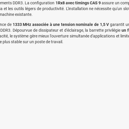
ements DDR3. La configuration
1Rx8 avec timings CAS 9
assure un compo
 et les outils légers de productivité. L'installation ne nécessite qu'un slo
 machine existante.
ence de
1333 MHz associée à une tension nominale de 1,5 V
garantit u
DDR3. Dépourvue de dissipateur et d'éclairage, la barrette privilégie
un 
acité, le système gère mieux l'ouverture simultanée d'applications et limi
 plus stable sur un poste de travail.