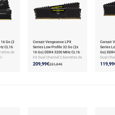
 16 Go (2
Corsair Vengeance LPX
Corsair 
MHz CL16
-
Series Low Profile 32 Go (2x
Series Lo
rrettes de
16 Go) DDR4 3200 MHz CL16
-
Go) DDR
 -
Kit Dual Channel 2 barrettes de
Dual Chan
RAM DDR4 PC4-25600 -
RAM DDR
Nouveau prix :
Réduction de :
Nouveau
Réducti
209,99€
119,99
:
Ancien prix :
221,04€
CMK32GX4M2E3200C16
CMK16G