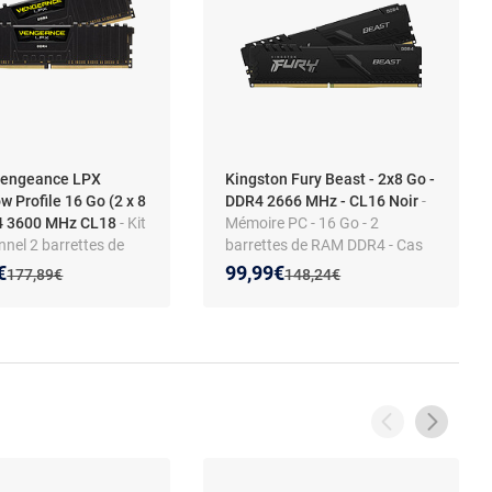
Vengeance LPX
Kingston Fury Beast - 2x8 Go -
w Profile 16 Go (2 x 8
DDR4 2666 MHz - CL16 Noir
-
4 3600 MHz CL18
- Kit
Mémoire PC - 16 Go - 2
nel 2 barrettes de
barrettes de RAM DDR4 - Cas
4 PC4-28800 -
16 1.2V - (PC4-21300) - Noir
 prix :
on de :
Nouveau prix :
Réduction de :
€
99,99€
Ancien prix :
Ancien prix :
177,89€
148,24€
X4M2D3600C18