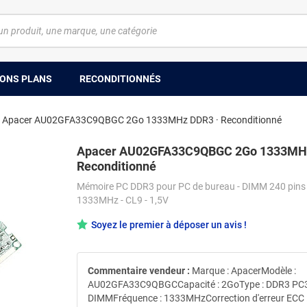
ONS PLANS
RECONDITIONNÉS
Apacer AU02GFA33C9QBGC 2Go 1333MHz DDR3 · Reconditionné
Apacer AU02GFA33C9QBGC 2Go 1333MHz
Reconditionné
Mémoire PC DDR3 pour PC de bureau - DIMM 240 pins 
1333MHz - CL9 - 1,5V
Soyez le premier à déposer un avis !
Commentaire vendeur :
Marque : ApacerModèle :
AU02GFA33C9QBGCCapacité : 2GoType : DDR3 PC
DIMMFréquence : 1333MHzCorrection d'erreur ECC 