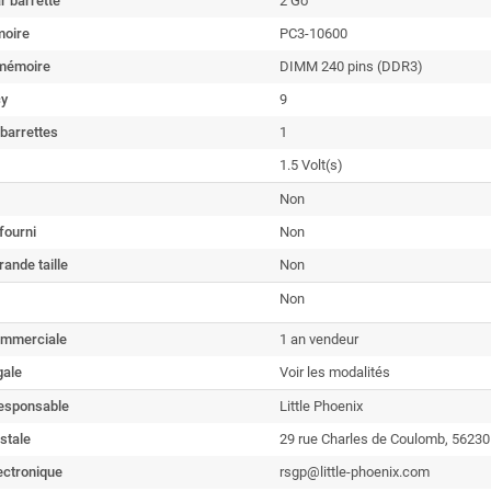
r barrette
2 Go
oire
PC3-10600
mémoire
DIMM 240 pins (DDR3)
cy
9
barrettes
1
1.5 Volt(s)
Non
fourni
Non
rande taille
Non
Non
ommerciale
1 an vendeur
gale
Voir les modalités
esponsable
Little Phoenix
stale
29 rue Charles de Coulomb, 5623
ectronique
rsgp@little-phoenix.com