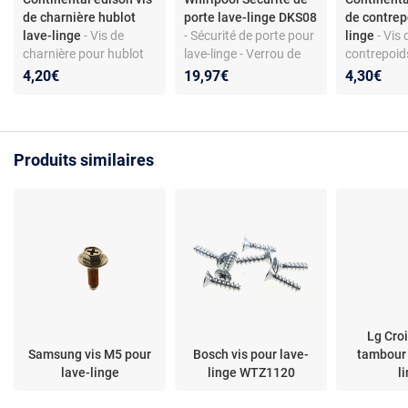
de charnière hublot
porte lave-linge DKS08
de contrep
lave-linge
- Vis de
- Sécurité de porte pour
linge
- Vis 
charnière pour hublot
lave-linge - Verrou de
contrepoid
de lave-linge - Acier
hublot DKS08
sèche-linge
4,20€
19,97€
4,30€
galvanisé - Torx 4x12 -
481010885440 -
fixation av
Compatible modèles
Compatible Whirlpool,
Compatibl
Continental Edison
Indesit, Hotpoint,
CELL712W et autres
Ariston - Pièce de
Produits similaires
rechange d’origine
Lg Croi
Samsung vis M5 pour
Bosch vis pour lave-
tambour 
lave-linge
linge WTZ1120
l