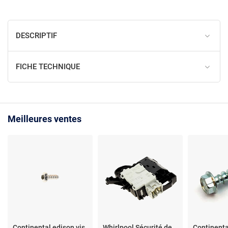
DESCRIPTIF
FICHE TECHNIQUE
Meilleures ventes
Continental edison vis
Whirlpool Sécurité de
Continenta