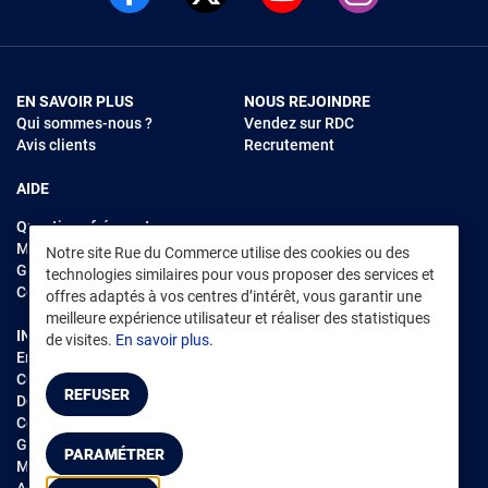
EN SAVOIR PLUS
NOUS REJOINDRE
Qui sommes-nous ?
Vendez sur RDC
Avis clients
Recrutement
AIDE
Questions fréquentes
Modes de règlements
Notre site Rue du Commerce utilise des cookies ou des
Garantie et retours
technologies similaires pour vous proposer des services et
Contacter Rue du Commerce
offres adaptés à vos centres d’intérêt, vous garantir une
meilleure expérience utilisateur et réaliser des statistiques
INFORMATIONS LÉGALES
RENDEZ-VOUS SUR L'APP
de visites.
En savoir plus.
Environnement
CGV
/
CGU Marketplace
REFUSER
Données personnelles
/
Cookies
Gérer mes cookies
PARAMÉTRER
Mentions légales
Accessibilité : non conforme