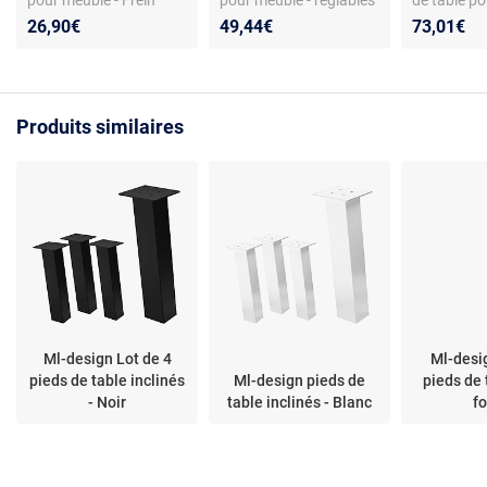
pour meuble - Frein
pour meuble - réglables
de table po
intégré - Roue gonflable
en hauteur - embase à
réglables e
26,90€
49,44€
73,01€
- Platine à vis - Charge
visser
lot de 4 - p
max 75 kg - Hauteur
noir
totale 238 mm
Produits similaires
Ml-design Lot de 4
Ml-desig
pieds de table inclinés
Ml-design pieds de
pieds de 
- Noir
table inclinés - Blanc
f