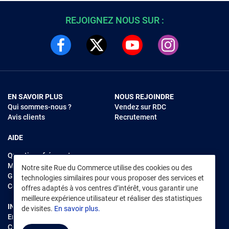
REJOIGNEZ NOUS SUR :
EN SAVOIR PLUS
NOUS REJOINDRE
Qui sommes-nous ?
Vendez sur RDC
Avis clients
Recrutement
AIDE
Questions fréquentes
Modes de règlements
Notre site Rue du Commerce utilise des cookies ou des
Garantie et retours
technologies similaires pour vous proposer des services et
Contacter Rue du Commerce
offres adaptés à vos centres d’intérêt, vous garantir une
meilleure expérience utilisateur et réaliser des statistiques
INFORMATIONS LÉGALES
RENDEZ-VOUS SUR L'APP
de visites.
En savoir plus.
Environnement
CGV
/
CGU Marketplace