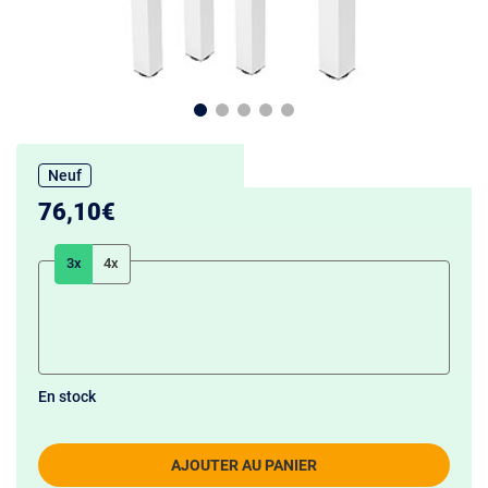
Neuf
76,10€
3x
4x
En stock
AJOUTER AU PANIER