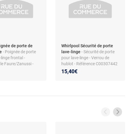
ignée de porte de
Whirlpool Sécurité de porte
ge
- Poignée de porte
lave-linge
- Sécurité de porte
linge frontal -
pour lave-linge - Verrou de
le Faure/Zanussi -
hublot - Référence C00307442
lanc - matériau ABS
- Compatible
15,40€
Whirlpool/Ariston/Indesit/Hot
point - Interrupteur DL-LC2