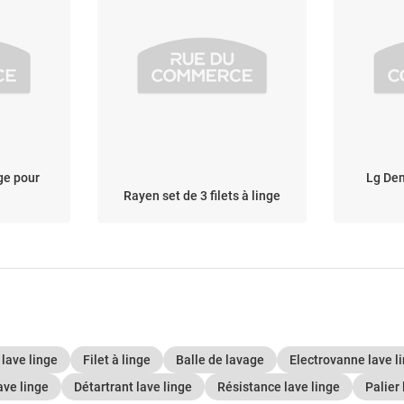
ge pour
Lg Dem
Rayen set de 3 filets à linge
lave linge
Filet à linge
Balle de lavage
Electrovanne lave l
ave linge
Détartrant lave linge
Résistance lave linge
Palier 