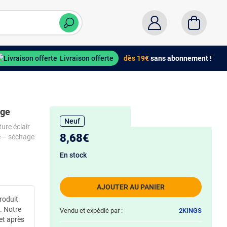
Livraison offerte
dès 19€
sans abonnement !
rge
Neuf
ture éclair
8,68€
le – séchage
En stock
AJOUTER AU PANIER
roduit
t. Notre
Vendu et expédié par :
2KINGS
 et après