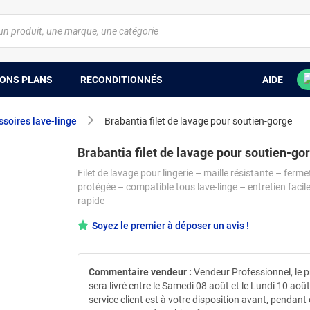
ONS PLANS
RECONDITIONNÉS
AIDE
soires lave-linge
Brabantia filet de lavage pour soutien-gorge
Brabantia filet de lavage pour soutien-go
Filet de lavage pour lingerie – maille résistante – ferme
protégée – compatible tous lave-linge – entretien faci
rapide
Soyez le premier à déposer un avis !
Commentaire vendeur :
Vendeur Professionnel, le p
sera livré entre le Samedi 08 août et le Lundi 10 aoû
service client est à votre disposition avant, pendant