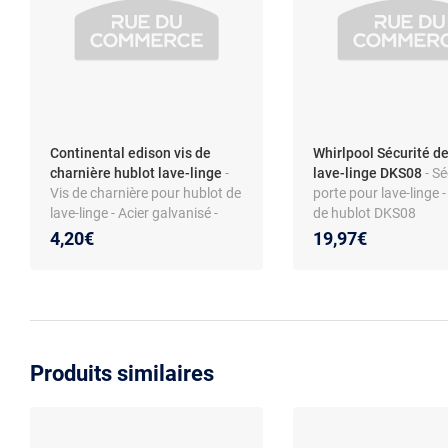
Continental edison vis de
Whirlpool Sécurité de
charnière hublot lave-linge
-
lave-linge DKS08
- Sé
Vis de charnière pour hublot de
porte pour lave-linge 
lave-linge - Acier galvanisé -
de hublot DKS08
Torx 4x12 - Compatible
481010885440 - Comp
4,20€
19,97€
modèles Continental Edison
Whirlpool, Indesit, Hot
CELL712W et autres
Ariston - Pièce de re
d’origine
Produits similaires