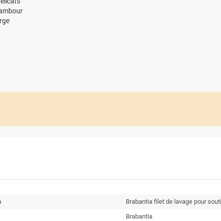
élicats
 tambour
orge
n
Brabantia filet de lavage pour sou
Brabantia