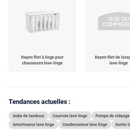
Rayen filet à linge pour
Rayen filet de lava
chaussures lave-linge
lave-linge
Tendances actuelles :
Aube de tambour
Courroie lave linge
Pompe de vidange 
Amortisseur lave linge
Condensateur lave linge
Durite l