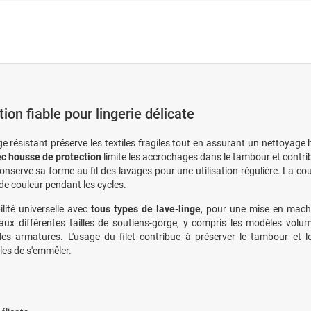
ion fiable pour lingerie délicate
ge résistant préserve les textiles fragiles tout en assurant un nettoyag
ec housse de protection
limite les accrochages dans le tambour et contr
onserve sa forme au fil des lavages pour une utilisation régulière. La co
 de couleur pendant les cycles.
lité universelle avec
tous types de lave-linge
, pour une mise en machi
aux différentes tailles de soutiens-gorge, y compris les modèles volu
les armatures. L'usage du filet contribue à préserver le tambour et 
les de s'emmêler.