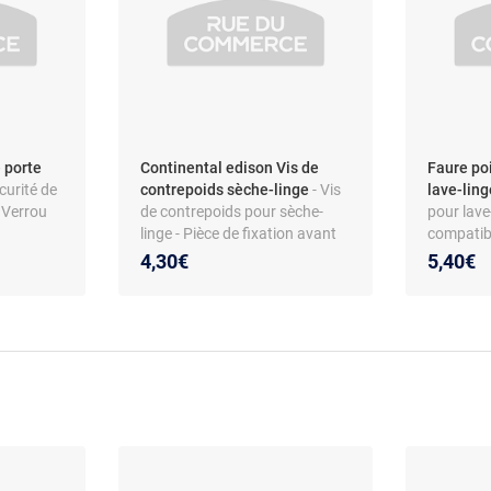
 porte
Continental edison Vis de
Faure po
curité de
contrepoids sèche-linge
- Vis
lave-lin
- Verrou
de contrepoids pour sèche-
pour lave-
linge - Pièce de fixation avant
compatib
atible
10 x 40 - Compatible Waltham
coloris b
4,30€
5,40€
point,
change