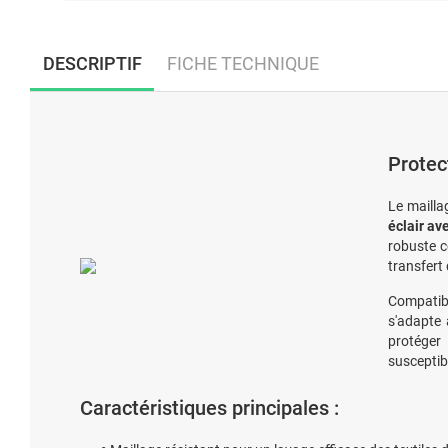
DESCRIPTIF
FICHE TECHNIQUE
Protect
Le mailla
éclair av
robuste c
transfert
Compatibi
s'adapte 
protéger 
susceptib
Caractéristiques principales :