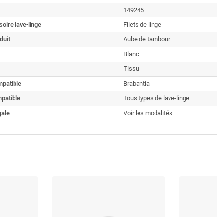
149245
oire lave-linge
Filets de linge
duit
Aube de tambour
Blanc
Tissu
patible
Brabantia
patible
Tous types de lave-linge
gale
Voir les modalités